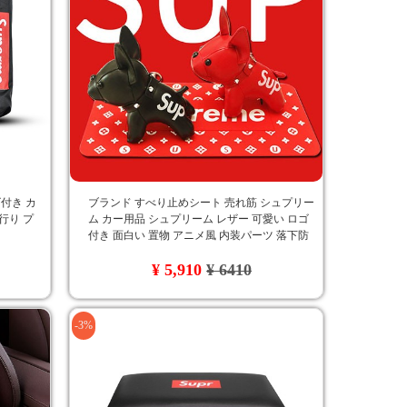
ゴ付き カ
ブランド すべり止めシート 売れ筋 シュプリー
行り プ
ム カー用品 シュプリーム レザー 可愛い ロゴ
付き 面白い 置物 アニメ風 内装パーツ 落下防
止
¥ 5,910
¥ 6410
-3%