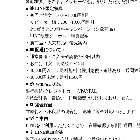
※追加後、そのままメッセージをお送りいただくだけでご
■ 🎁 LINE限定特典
・初回ご注文：500〜1,000円割引
・リピーター様：200〜1,000円割引
・1つ買うと1つ無料キャンペーン（対象商品）
・LINE限定クーポン・特典配布
・新商品・人気商品の優先案内
■ 🚚 配送について：
・通常発送：ご入金確認後2〜3日以内
・お届け目安：発送後7〜15日
・10,000円以上：送料無料（佐川急便・追跡あり・通関対
・10,000円未満：送料1,500円
■ 💳 お支払い方法
銀行振込/クレジットカード/PAYPAL
※代金引換・着払い・日時指定は対応しておりません。
■ 🔄 返金保証
在庫切れ・不良品の場合は、迅速に返金対応いたします。
■ 💡 ご案内
LINEをご利用いただくことで、在庫確認から割引適用、
■ 📱 LINE追加方法
以下のいずれかの方法で簡単にご登録いただけます。