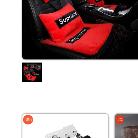
-10%
-7%