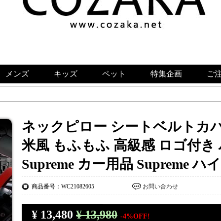
メンズ
キッズ
ペット
特集企画
ご
ネックピロー シートベルトカバー
米風 もふもふ 高級感 ロゴ付き
Supreme カー用品 Supreme
商品番号：WC21082605
お問い合わせ
¥
13,480
¥ 13,980
-4%OFF!