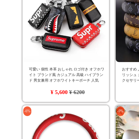
可愛い 個性 本革 おしゃれ ロゴ付き オフホワ
おすすめ 人
イト ブランド風 カジュアル 高級 ハイブラン
リッシュ 
ド 男女兼用 オフホワイトキーポーチ 人気
クセサリー
品質 LV
¥ 5,600
¥ 6200
-6%
-9%