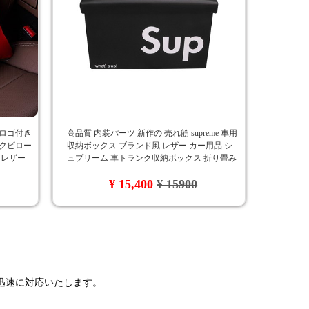
 ロゴ付き
高品質 内装パーツ 新作の 売れ筋 supreme 車用
ックピロー
収納ボックス ブランド風 レザー カー用品 シ
 レザー
ュプリーム 車トランク収納ボックス 折り畳み
式 大容量
¥ 15,400
¥ 15900
で迅速に対応いたします。