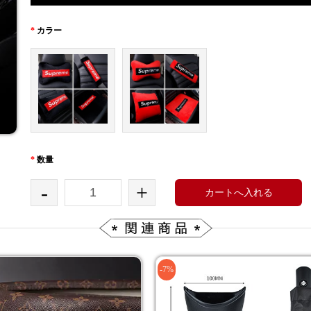
*
カラー
*
数量
-
+
カートへ入れる
-7%