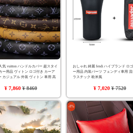
気 vuitton ハンドルカバー 超スタイ
おしゃれ 綺麗 fendi ハイブランド ロ
カー用品 ヴィトン ロゴ付き カーア
ー用品 内装パーツ フェンディ車用 流
 カジュアル 外装 ヴィトン 車用 高
ラスチック 欧米風
 自分へのプレゼント 3色
¥ 7,860
¥ 8460
¥ 7,020
¥ 7520
-8%