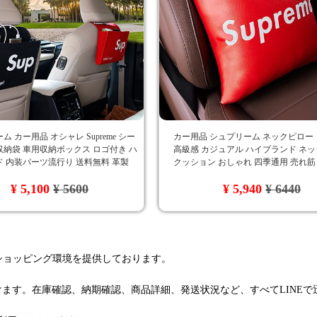
 カー用品 オシャレ Supreme シー
カー用品 シュプリーム ネックピロー
納袋 車用収納ボックス ロゴ付き ハ
高級感 カジュアル ハイブランド ネ
 内装パーツ流行り 送料無料 革製
クッション おしゃれ 四季通用 売れ筋
抱き枕 シュプリーム
¥ 5,100
¥ 5600
¥ 5,940
¥ 6440
るショッピング環境を提供しております。
けます。在庫確認、納期確認、商品詳細、発送状況など、すべてLINE