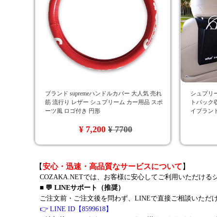
ブランド supremeハンドルカバー 大人気 売れ
シュプリーム
筋 流行り レザー シュプリーム カー用品 スポ
トバック収
ーツ風 ロゴ付き 円形
イブランド
¥ 7,200
¥ 7700
【
安心・迅速・高品質なサービスについて
】
COZAKA.NETでは、お客様に安心してご利用いただけ
■ 💬 LINEサポート（推奨）
ご注文前・ご注文後を問わず、LINEで直接ご相談いただ
👉 LINE ID【8599618】