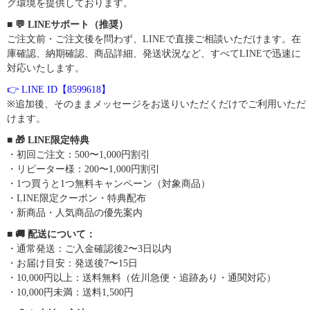
グ環境を提供しております。
■ 💬 LINEサポート（推奨）
ご注文前・ご注文後を問わず、LINEで直接ご相談いただけます。在
庫確認、納期確認、商品詳細、発送状況など、すべてLINEで迅速に
対応いたします。
👉 LINE ID【8599618】
※追加後、そのままメッセージをお送りいただくだけでご利用いただ
けます。
■ 🎁 LINE限定特典
・初回ご注文：500〜1,000円割引
・リピーター様：200〜1,000円割引
・1つ買うと1つ無料キャンペーン（対象商品）
・LINE限定クーポン・特典配布
・新商品・人気商品の優先案内
■ 🚚 配送について：
・通常発送：ご入金確認後2〜3日以内
・お届け目安：発送後7〜15日
・10,000円以上：送料無料（佐川急便・追跡あり・通関対応）
・10,000円未満：送料1,500円