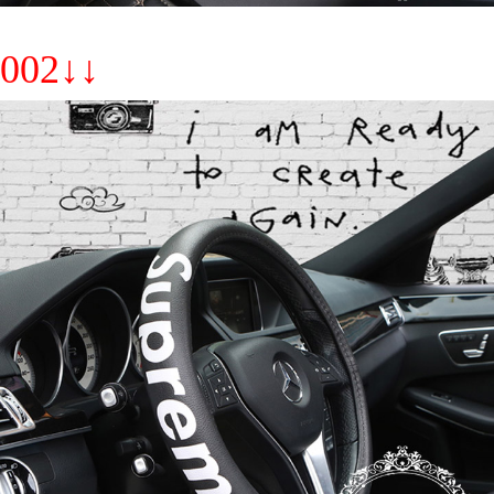
002↓↓