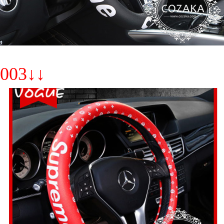
003↓↓