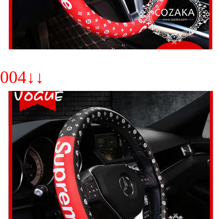
004↓↓