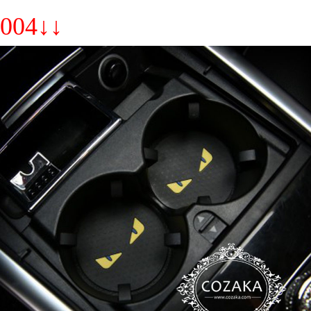
004↓↓