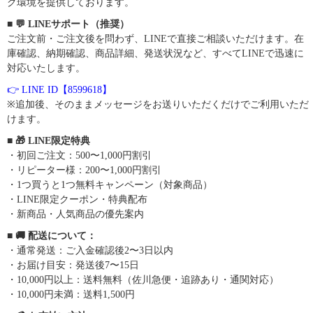
グ環境を提供しております。
■ 💬 LINEサポート（推奨）
ご注文前・ご注文後を問わず、LINEで直接ご相談いただけます。在
庫確認、納期確認、商品詳細、発送状況など、すべてLINEで迅速に
対応いたします。
👉 LINE ID【8599618】
※追加後、そのままメッセージをお送りいただくだけでご利用いただ
けます。
■ 🎁 LINE限定特典
・初回ご注文：500〜1,000円割引
・リピーター様：200〜1,000円割引
・1つ買うと1つ無料キャンペーン（対象商品）
・LINE限定クーポン・特典配布
・新商品・人気商品の優先案内
■ 🚚 配送について：
・通常発送：ご入金確認後2〜3日以内
・お届け目安：発送後7〜15日
・10,000円以上：送料無料（佐川急便・追跡あり・通関対応）
・10,000円未満：送料1,500円