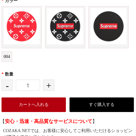
*
カラー
004
*
数量
-
+
カートへ入れる
すぐ購入する
【
安心・迅速・高品質なサービスについて
】
COZAKA.NETでは、お客様に安心してご利用いただけるショッピン