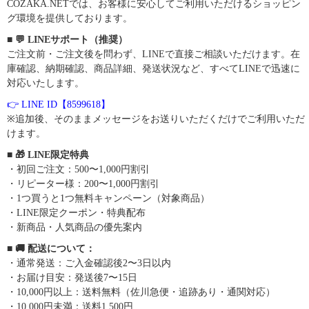
COZAKA.NETでは、お客様に安心してご利用いただけるショッピン
グ環境を提供しております。
■ 💬 LINEサポート（推奨）
ご注文前・ご注文後を問わず、LINEで直接ご相談いただけます。在
庫確認、納期確認、商品詳細、発送状況など、すべてLINEで迅速に
対応いたします。
👉 LINE ID【8599618】
※追加後、そのままメッセージをお送りいただくだけでご利用いただ
けます。
■ 🎁 LINE限定特典
・初回ご注文：500〜1,000円割引
・リピーター様：200〜1,000円割引
・1つ買うと1つ無料キャンペーン（対象商品）
・LINE限定クーポン・特典配布
・新商品・人気商品の優先案内
■ 🚚 配送について：
・通常発送：ご入金確認後2〜3日以内
・お届け目安：発送後7〜15日
・10,000円以上：送料無料（佐川急便・追跡あり・通関対応）
・10,000円未満：送料1,500円