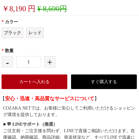
￥
8,190
円
¥ 8,690円
*
カラー
ブラック
レッド
*
数量
-
+
カートへ入れる
すぐ購入する
【
安心・迅速・高品質なサービスについて
】
COZAKA.NETでは、お客様に安心してご利用いただけるショッピン
グ環境を提供しております。
■ 💬 LINEサポート（推奨）
ご注文前・ご注文後を問わず、LINEで直接ご相談いただけます。在
庫確認、納期確認、商品詳細、発送状況など、すべてLINEで迅速に