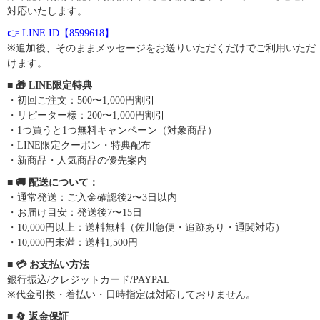
対応いたします。
👉 LINE ID【8599618】
※追加後、そのままメッセージをお送りいただくだけでご利用いただ
けます。
■ 🎁 LINE限定特典
・初回ご注文：500〜1,000円割引
・リピーター様：200〜1,000円割引
・1つ買うと1つ無料キャンペーン（対象商品）
・LINE限定クーポン・特典配布
・新商品・人気商品の優先案内
■ 🚚 配送について：
・通常発送：ご入金確認後2〜3日以内
・お届け目安：発送後7〜15日
・10,000円以上：送料無料（佐川急便・追跡あり・通関対応）
・10,000円未満：送料1,500円
■ 💳 お支払い方法
銀行振込/クレジットカード/PAYPAL
※代金引換・着払い・日時指定は対応しておりません。
■ 🔄 返金保証