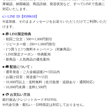
庫確認、納期確認、商品詳細、発送状況など、すべてLINEで迅速に
対応いたします。
👉 LINE ID【8599618】
※追加後、そのままメッセージをお送りいただくだけでご利用いただ
けます。
■ 🎁 LINE限定特典
・初回ご注文：500〜1,000円割引
・リピーター様：200〜1,000円割引
・1つ買うと1つ無料キャンペーン（対象商品）
・LINE限定クーポン・特典配布
・新商品・人気商品の優先案内
■ 🚚 配送について：
・通常発送：ご入金確認後2〜3日以内
・お届け目安：発送後7〜15日
・10,000円以上：送料無料（佐川急便・追跡あり・通関対応）
・10,000円未満：送料1,500円
■ 💳 お支払い方法
銀行振込/クレジットカード/PAYPAL
※代金引換・着払い・日時指定は対応しておりません。