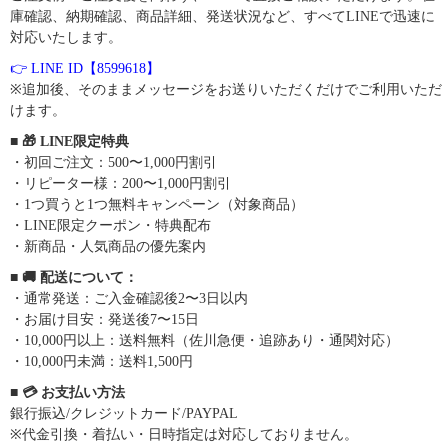
庫確認、納期確認、商品詳細、発送状況など、すべてLINEで迅速に
対応いたします。
👉 LINE ID【8599618】
※追加後、そのままメッセージをお送りいただくだけでご利用いただ
けます。
■ 🎁 LINE限定特典
・初回ご注文：500〜1,000円割引
・リピーター様：200〜1,000円割引
・1つ買うと1つ無料キャンペーン（対象商品）
・LINE限定クーポン・特典配布
・新商品・人気商品の優先案内
■ 🚚 配送について：
・通常発送：ご入金確認後2〜3日以内
・お届け目安：発送後7〜15日
・10,000円以上：送料無料（佐川急便・追跡あり・通関対応）
・10,000円未満：送料1,500円
■ 💳 お支払い方法
銀行振込/クレジットカード/PAYPAL
※代金引換・着払い・日時指定は対応しておりません。