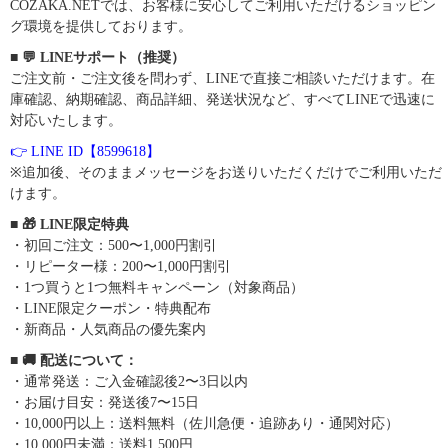
COZAKA.NETでは、お客様に安心してご利用いただけるショッピン
グ環境を提供しております。
■ 💬 LINEサポート（推奨）
ご注文前・ご注文後を問わず、LINEで直接ご相談いただけます。在
庫確認、納期確認、商品詳細、発送状況など、すべてLINEで迅速に
対応いたします。
👉 LINE ID【8599618】
※追加後、そのままメッセージをお送りいただくだけでご利用いただ
けます。
■ 🎁 LINE限定特典
・初回ご注文：500〜1,000円割引
・リピーター様：200〜1,000円割引
・1つ買うと1つ無料キャンペーン（対象商品）
・LINE限定クーポン・特典配布
・新商品・人気商品の優先案内
■ 🚚 配送について：
・通常発送：ご入金確認後2〜3日以内
・お届け目安：発送後7〜15日
・10,000円以上：送料無料（佐川急便・追跡あり・通関対応）
・10,000円未満：送料1,500円