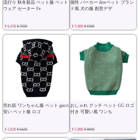
流行り 秋冬新品 ペット服 ペット
個性 パーカー diorペット ブラン
ウェア セーター Fe
ド風 犬の服 創意デザ
¥ 6,450
¥ 7050
¥ 5,980
¥ 6580
売れ筋 ワンちゃん服 ペット gucci
おしゃれ グッチ ペット GG ロゴ
安い ペット服 ロゴ
付き 可愛い風 ワンち
¥ 5,820
¥ 6420
¥ 5,880
¥ 8890