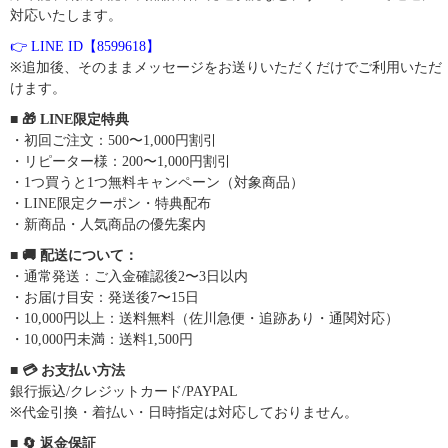
対応いたします。
👉 LINE ID【8599618】
※追加後、そのままメッセージをお送りいただくだけでご利用いただ
けます。
■ 🎁 LINE限定特典
・初回ご注文：500〜1,000円割引
・リピーター様：200〜1,000円割引
・1つ買うと1つ無料キャンペーン（対象商品）
・LINE限定クーポン・特典配布
・新商品・人気商品の優先案内
■ 🚚 配送について：
・通常発送：ご入金確認後2〜3日以内
・お届け目安：発送後7〜15日
・10,000円以上：送料無料（佐川急便・追跡あり・通関対応）
・10,000円未満：送料1,500円
■ 💳 お支払い方法
銀行振込/クレジットカード/PAYPAL
※代金引換・着払い・日時指定は対応しておりません。
■ 🔄 返金保証