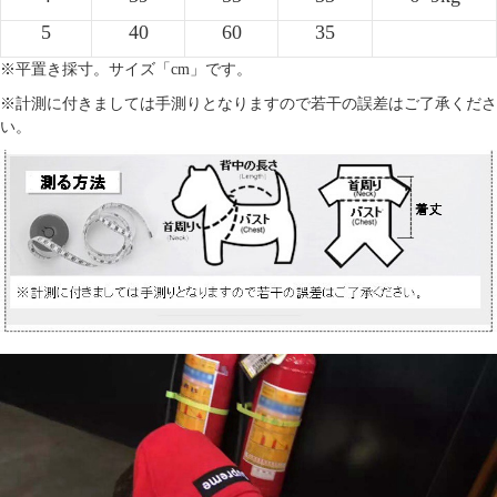
5
40
60
35
※平置き採寸。サイズ「cm」です。
※計測に付きましては手測りとなりますので若干の誤差はご了承くださ
い。