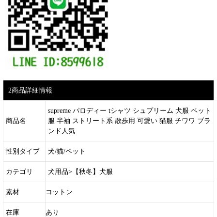
2商品詳細情報
supreme パロディー tシャツ シュプリーム 犬服 ペット
商品名
服 半袖 ストリート系 散歩用 可愛い 猫服 チワワ ブラ
ンド人気
性別タイプ
犬/猫/ペット
カテゴリ
犬用品>【秋冬】犬服
素材
コットン
在庫
あり