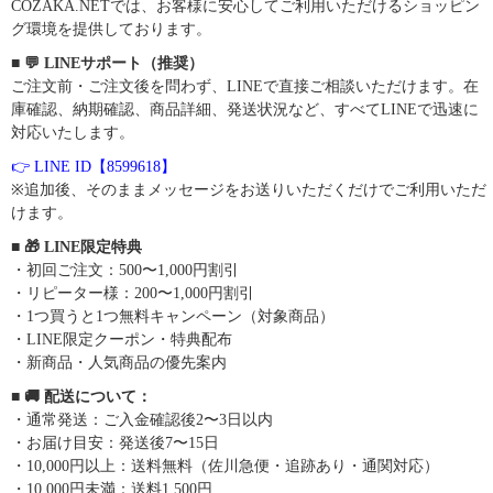
COZAKA.NETでは、お客様に安心してご利用いただけるショッピン
グ環境を提供しております。
■ 💬 LINEサポート（推奨）
ご注文前・ご注文後を問わず、LINEで直接ご相談いただけます。在
庫確認、納期確認、商品詳細、発送状況など、すべてLINEで迅速に
対応いたします。
👉 LINE ID【8599618】
※追加後、そのままメッセージをお送りいただくだけでご利用いただ
けます。
■ 🎁 LINE限定特典
・初回ご注文：500〜1,000円割引
・リピーター様：200〜1,000円割引
・1つ買うと1つ無料キャンペーン（対象商品）
・LINE限定クーポン・特典配布
・新商品・人気商品の優先案内
■ 🚚 配送について：
・通常発送：ご入金確認後2〜3日以内
・お届け目安：発送後7〜15日
・10,000円以上：送料無料（佐川急便・追跡あり・通関対応）
・10,000円未満：送料1,500円