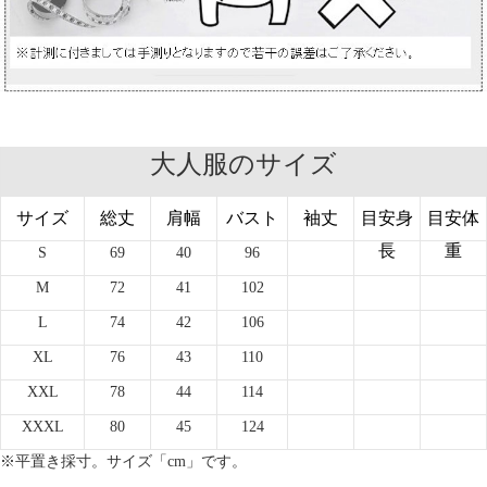
大人服のサイズ
サイズ
総丈
肩幅
バスト
袖丈
目安身
目安体
長
重
S
69
40
96
M
72
41
102
L
74
42
106
XL
76
43
110
XXL
78
44
114
XXXL
80
45
124
※平置き採寸。サイズ「cm」です。