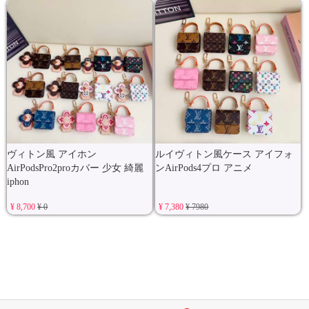
ヴィトン風 アイホン
ルイヴィトン風ケース アイフォ
AirPodsPro2proカバー 少女 綺麗
ンAirPods4プロ アニメ
iphon
¥ 8,700
¥ 0
¥ 7,380
¥ 7980