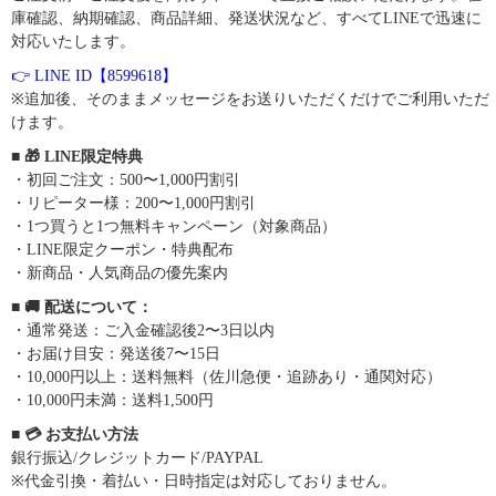
庫確認、納期確認、商品詳細、発送状況など、すべてLINEで迅速に
対応いたします。
👉 LINE ID【8599618】
※追加後、そのままメッセージをお送りいただくだけでご利用いただ
けます。
■ 🎁 LINE限定特典
・初回ご注文：500〜1,000円割引
・リピーター様：200〜1,000円割引
・1つ買うと1つ無料キャンペーン（対象商品）
・LINE限定クーポン・特典配布
・新商品・人気商品の優先案内
■ 🚚 配送について：
・通常発送：ご入金確認後2〜3日以内
・お届け目安：発送後7〜15日
・10,000円以上：送料無料（佐川急便・追跡あり・通関対応）
・10,000円未満：送料1,500円
■ 💳 お支払い方法
銀行振込/クレジットカード/PAYPAL
※代金引換・着払い・日時指定は対応しておりません。