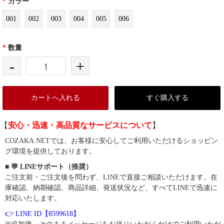
*
カラー
001
002
003
004
005
006
*
数量
-
+
カートへ入れる
すぐ購入する
【
安心・迅速・高品質なサービスについて
】
COZAKA.NETでは、お客様に安心してご利用いただけるショッピン
グ環境を提供しております。
■ 💬 LINEサポート（推奨）
ご注文前・ご注文後を問わず、LINEで直接ご相談いただけます。在
庫確認、納期確認、商品詳細、発送状況など、すべてLINEで迅速に
対応いたします。
👉 LINE ID【8599618】