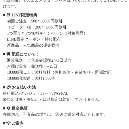
※追加後、そのままメッセージをお送りいただくだけでご利用いただ
けます。
■ 🎁 LINE限定特典
・初回ご注文：500〜1,000円割引
・リピーター様：200〜1,000円割引
・1つ買うと1つ無料キャンペーン（対象商品）
・LINE限定クーポン・特典配布
・新商品・人気商品の優先案内
■ 🚚 配送について：
・通常発送：ご入金確認後2〜3日以内
・お届け目安：発送後7〜15日
・10,000円以上：送料無料（佐川急便・追跡あり・通関対応）
・10,000円未満：送料1,500円
■ 💳 お支払い方法
銀行振込/クレジットカード/PAYPAL
※代金引換・着払い・日時指定は対応しておりません。
■ 🔄 返金保証
在庫切れ・不良品の場合は、迅速に返金対応いたします。
■ 💡 ご案内