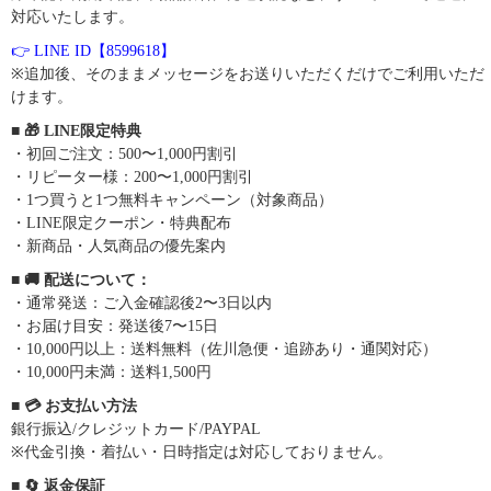
対応いたします。
👉 LINE ID【8599618】
※追加後、そのままメッセージをお送りいただくだけでご利用いただ
けます。
■ 🎁 LINE限定特典
・初回ご注文：500〜1,000円割引
・リピーター様：200〜1,000円割引
・1つ買うと1つ無料キャンペーン（対象商品）
・LINE限定クーポン・特典配布
・新商品・人気商品の優先案内
■ 🚚 配送について：
・通常発送：ご入金確認後2〜3日以内
・お届け目安：発送後7〜15日
・10,000円以上：送料無料（佐川急便・追跡あり・通関対応）
・10,000円未満：送料1,500円
■ 💳 お支払い方法
銀行振込/クレジットカード/PAYPAL
※代金引換・着払い・日時指定は対応しておりません。
■ 🔄 返金保証