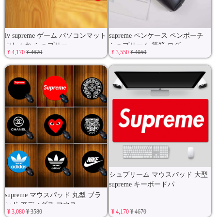
lv supreme ゲーム パソコンマット
supreme ペンケース ペンポーチ
おしゃれ シュプリー
シュプリーム 筆箱 ログ
¥ 4,170
¥ 4670
¥ 3,550
¥ 4050
シュプリーム マウスパッド 大型
supreme キーボードパ
supreme マウスパッド 丸型 ブラ
ンド アディダス マウス
¥ 3,080
¥ 3580
¥ 4,170
¥ 4670