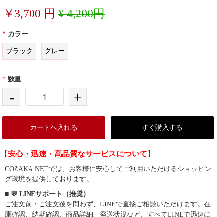
￥
3,700
円
¥ 4,200円
*
カラー
ブラック
グレー
*
数量
-
+
カートへ入れる
すぐ購入する
【
安心・迅速・高品質なサービスについて
】
COZAKA.NETでは、お客様に安心してご利用いただけるショッピン
グ環境を提供しております。
■ 💬 LINEサポート（推奨）
ご注文前・ご注文後を問わず、LINEで直接ご相談いただけます。在
庫確認、納期確認、商品詳細、発送状況など、すべてLINEで迅速に