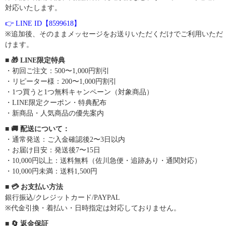
対応いたします。
👉 LINE ID【8599618】
※追加後、そのままメッセージをお送りいただくだけでご利用いただ
けます。
■ 🎁 LINE限定特典
・初回ご注文：500〜1,000円割引
・リピーター様：200〜1,000円割引
・1つ買うと1つ無料キャンペーン（対象商品）
・LINE限定クーポン・特典配布
・新商品・人気商品の優先案内
■ 🚚 配送について：
・通常発送：ご入金確認後2〜3日以内
・お届け目安：発送後7〜15日
・10,000円以上：送料無料（佐川急便・追跡あり・通関対応）
・10,000円未満：送料1,500円
■ 💳 お支払い方法
銀行振込/クレジットカード/PAYPAL
※代金引換・着払い・日時指定は対応しておりません。
■ 🔄 返金保証