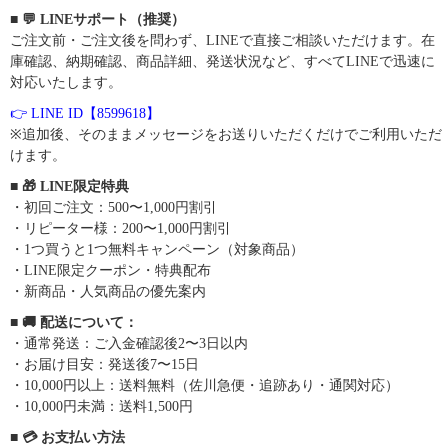
■ 💬 LINEサポート（推奨）
ご注文前・ご注文後を問わず、LINEで直接ご相談いただけます。在
庫確認、納期確認、商品詳細、発送状況など、すべてLINEで迅速に
対応いたします。
👉 LINE ID【8599618】
※追加後、そのままメッセージをお送りいただくだけでご利用いただ
けます。
■ 🎁 LINE限定特典
・初回ご注文：500〜1,000円割引
・リピーター様：200〜1,000円割引
・1つ買うと1つ無料キャンペーン（対象商品）
・LINE限定クーポン・特典配布
・新商品・人気商品の優先案内
■ 🚚 配送について：
・通常発送：ご入金確認後2〜3日以内
・お届け目安：発送後7〜15日
・10,000円以上：送料無料（佐川急便・追跡あり・通関対応）
・10,000円未満：送料1,500円
■ 💳 お支払い方法