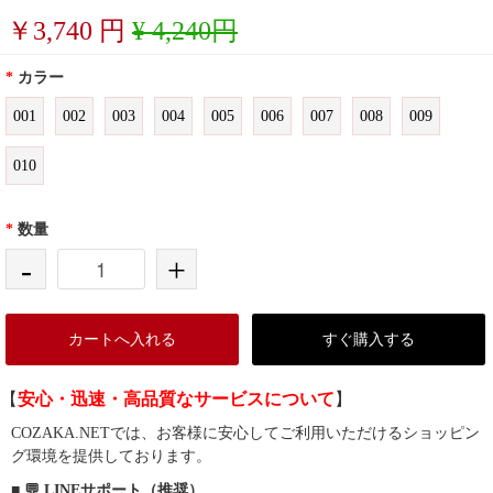
￥
3,740
円
¥ 4,240円
*
カラー
001
002
003
004
005
006
007
008
009
010
*
数量
-
+
カートへ入れる
すぐ購入する
【
安心・迅速・高品質なサービスについて
】
COZAKA.NETでは、お客様に安心してご利用いただけるショッピン
グ環境を提供しております。
■ 💬 LINEサポート（推奨）