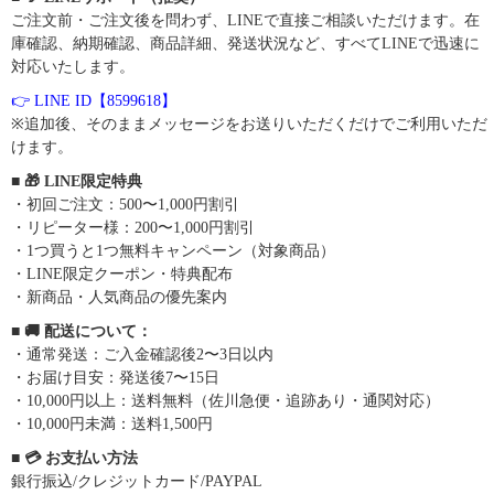
ご注文前・ご注文後を問わず、LINEで直接ご相談いただけます。在
庫確認、納期確認、商品詳細、発送状況など、すべてLINEで迅速に
対応いたします。
👉 LINE ID【8599618】
※追加後、そのままメッセージをお送りいただくだけでご利用いただ
けます。
■ 🎁 LINE限定特典
・初回ご注文：500〜1,000円割引
・リピーター様：200〜1,000円割引
・1つ買うと1つ無料キャンペーン（対象商品）
・LINE限定クーポン・特典配布
・新商品・人気商品の優先案内
■ 🚚 配送について：
・通常発送：ご入金確認後2〜3日以内
・お届け目安：発送後7〜15日
・10,000円以上：送料無料（佐川急便・追跡あり・通関対応）
・10,000円未満：送料1,500円
■ 💳 お支払い方法
銀行振込/クレジットカード/PAYPAL