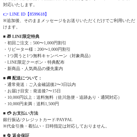
対応いたします。
👉 LINE ID【8599618】
※追加後、そのままメッセージをお送りいただくだけでご利用いただ
けます。
■ 🎁 LINE限定特典
・初回ご注文：500〜1,000円割引
・リピーター様：200〜1,000円割引
・1つ買うと1つ無料キャンペーン（対象商品）
・LINE限定クーポン・特典配布
・新商品・人気商品の優先案内
■ 🚚 配送について：
・通常発送：ご入金確認後2〜3日以内
・お届け目安：発送後7〜15日
・10,000円以上：送料無料（佐川急便・追跡あり・通関対応）
・10,000円未満：送料1,500円
■ 💳 お支払い方法
銀行振込/クレジットカード/PAYPAL
※代金引換・着払い・日時指定は対応しておりません。
■ 🔄 返金保証