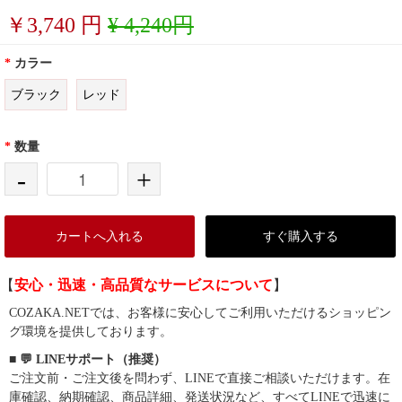
￥
3,740
円
¥ 4,240円
*
カラー
ブラック
レッド
*
数量
-
+
カートへ入れる
すぐ購入する
【
安心・迅速・高品質なサービスについて
】
COZAKA.NETでは、お客様に安心してご利用いただけるショッピン
グ環境を提供しております。
■ 💬 LINEサポート（推奨）
ご注文前・ご注文後を問わず、LINEで直接ご相談いただけます。在
庫確認、納期確認、商品詳細、発送状況など、すべてLINEで迅速に