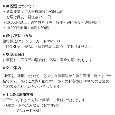
■ 🚚 配送について：
・通常発送：ご入金確認後2〜3日以内
・お届け目安：発送後7〜15日
・10,000円以上：送料無料（佐川急便・追跡あり・通関対応）
・10,000円未満：送料1,500円
■ 💳 お支払い方法
銀行振込/クレジットカード/PAYPAL
※代金引換・着払い・日時指定は対応しておりません。
■ 🔄 返金保証
在庫切れ・不良品の場合は、迅速に返金対応いたします。
■ 💡 ご案内
LINEをご利用いただくことで、在庫確認から割引適用、発送まで一
括でスムーズにご案内可能です。 多くのお客様にLINEでのご注文・
ご相談をご利用いただいております。
■ 📱 LINE追加方法
以下のいずれかの方法で簡単にご登録いただけます。
・QRコードを読み取る（おすすめ）
【ここにQRコード画像】