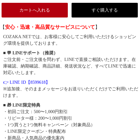
カートへ入れる
すぐ購入する
【
安心・迅速・高品質なサービスについて
】
COZAKA.NETでは、お客様に安心してご利用いただけるショッピン
グ環境を提供しております。
■ 💬 LINEサポート（推奨）
ご注文前・ご注文後を問わず、LINEで直接ご相談いただけます。在
庫確認、納期確認、商品詳細、発送状況など、すべてLINEで迅速に
対応いたします。
👉 LINE ID【8599618】
※追加後、そのままメッセージをお送りいただくだけでご利用いただ
けます。
■ 🎁 LINE限定特典
・初回ご注文：500〜1,000円割引
・リピーター様：200〜1,000円割引
・1つ買うと1つ無料キャンペーン（対象商品）
・LINE限定クーポン・特典配布
・新商品・人気商品の優先案内