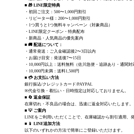
■ 🎁 LINE限定特典
・初回ご注文：500〜1,000円割引
・リピーター様：200〜1,000円割引
・1つ買うと1つ無料キャンペーン（対象商品）
・LINE限定クーポン・特典配布
・新商品・人気商品の優先案内
■ 🚚 配送について：
・通常発送：ご入金確認後2〜3日以内
・お届け目安：発送後7〜15日
・10,000円以上：送料無料（佐川急便・追跡あり・通関対
・10,000円未満：送料1,500円
■ 💳 お支払い方法
銀行振込/クレジットカード/PAYPAL
※代金引換・着払い・日時指定は対応しておりません。
■ 🔄 返金保証
在庫切れ・不良品の場合は、迅速に返金対応いたします。
■ 💡 ご案内
LINEをご利用いただくことで、在庫確認から割引適用、
■ 📱 LINE追加方法
以下のいずれかの方法で簡単にご登録いただけます。