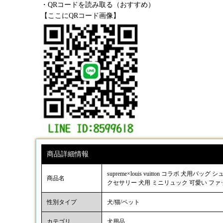
・QRコードを読み取る（おすすめ）
【ここにQRコード画像】
商品詳細情報
supreme×louis vuitton コラボ 
商品名
クセサリー 犬用 ミニリュック 可愛い ファ
性別タイプ
犬/猫/ペット
カテゴリ
犬用品