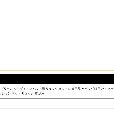
犬用バッグ シュプリーム ルイヴィトン ペット用 リュック オシャレ 犬用品 lv バッグ 猫用 バッ
ッション ペット リュック 猫 汎用