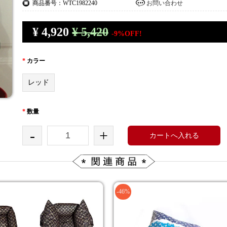
商品番号：WTC1982240
お問い合わせ
¥
4,920
¥ 5,420
-9%OFF!
*
カラー
レッド
*
数量
-
+
カートへ入れる
-46%