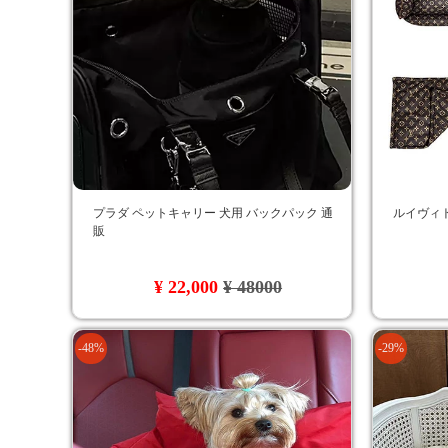
プラダ ペットキャリー 犬用 バックパック 通
ルイヴィト
販
¥ 22,000
¥ 48000
-48%
-29%