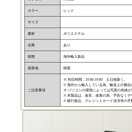
カラー
レッド
サイズ
素材
ポリエステル
在庫
あり
状態
海外輸入新品
原産地
韓国
※ 対応時間：10:00-19:00 土日祝除く。
※ 海外から輸入している為、輸送上の都
ご注意事項
※ パソコンの環境によっては写真の色味
※ 本製品は、改良、改善の為、予告なく
※ 銀行振込、クレジットカード決済等の