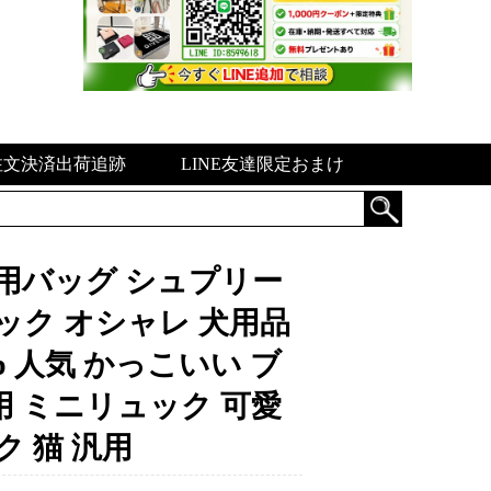
注文決済出荷追跡
LINE友達限定おまけ
コラボ 犬用バッグ シュプリー
ック オシャレ 犬用品
up 人気 かっこいい ブ
用 ミニリュック 可愛
ク 猫 汎用