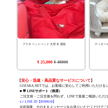
プラダ ペットベッド 犬用 冬 通販
ディオール
¥ 25,000
¥ 48000
【
安心・迅速・高品質なサービスについて
】
COZAKA.NETでは、お客様に安心してご利用いただけ
■ 💬 LINEサポート（推奨）
ご注文前・ご注文後を問わず、LINEで直接ご相談いただ
👉 LINE ID【8599618】
※追加後、そのままメッセージをお送りいただくだけでご