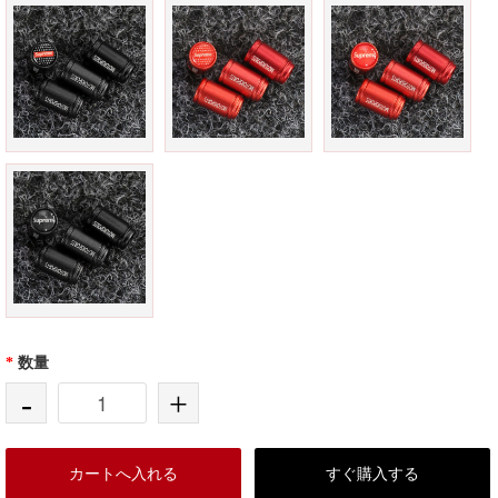
*
数量
-
+
カートへ入れる
すぐ購入する