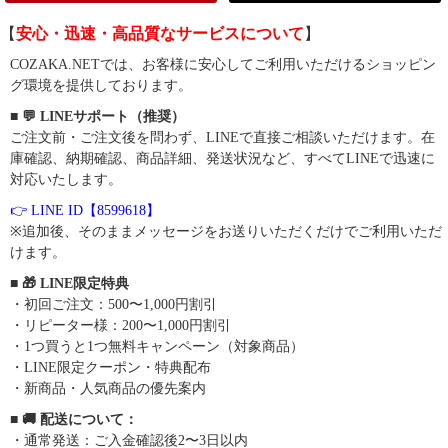
【
安心・迅速・高品質なサービスについて
】
COZAKA.NETでは、お客様に安心してご利用いただけるショッピン
グ環境を提供しております。
■ 💬 LINEサポート（推奨）
ご注文前・ご注文後を問わず、LINEで直接ご相談いただけます。在
庫確認、納期確認、商品詳細、発送状況など、すべてLINEで迅速に
対応いたします。
👉 LINE ID【8599618】
※追加後、そのままメッセージをお送りいただくだけでご利用いただ
けます。
■ 🎁 LINE限定特典
・初回ご注文：500〜1,000円割引
・リピーター様：200〜1,000円割引
・1つ買うと1つ無料キャンペーン（対象商品）
・LINE限定クーポン・特典配布
・新商品・人気商品の優先案内
■ 🚚 配送について：
・通常発送：ご入金確認後2〜3日以内