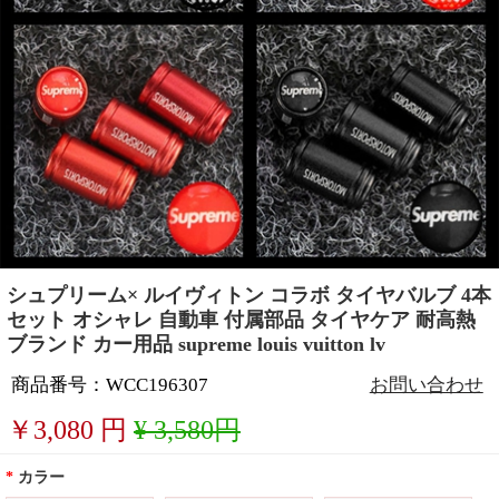
シュプリーム× ルイヴィトン コラボ タイヤバルブ 4本
セット オシャレ 自動車 付属部品 タイヤケア 耐高熱
ブランド カー用品 supreme louis vuitton lv
商品番号：WCC196307
お問い合わせ
￥
3,080
円
¥ 3,580円
*
カラー