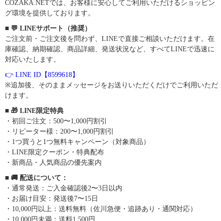
COZAKA.NETでは、お客様に安心してご利用いただけるショッピン
グ環境を提供しております。
■ 💬 LINEサポート（推奨）
ご注文前・ご注文後を問わず、LINEで直接ご相談いただけます。在
庫確認、納期確認、商品詳細、発送状況など、すべてLINEで迅速に
対応いたします。
👉 LINE ID【8599618】
※追加後、そのままメッセージをお送りいただくだけでご利用いただ
けます。
■ 🎁 LINE限定特典
・初回ご注文：500〜1,000円割引
・リピーター様：200〜1,000円割引
・1つ買うと1つ無料キャンペーン（対象商品）
・LINE限定クーポン・特典配布
・新商品・人気商品の優先案内
■ 🚚 配送について：
・通常発送：ご入金確認後2〜3日以内
・お届け目安：発送後7〜15日
・10,000円以上：送料無料（佐川急便・追跡あり・通関対応）
・10,000円未満：送料1,500円