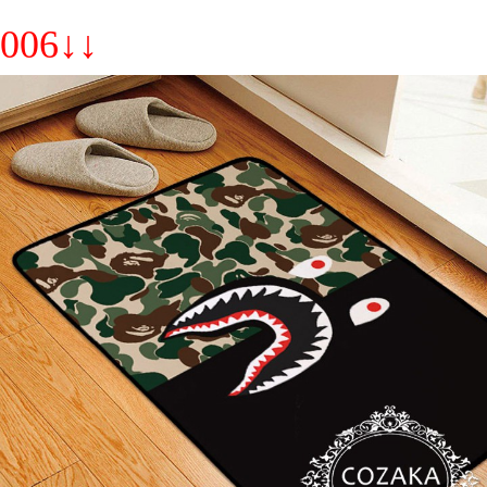
006↓↓