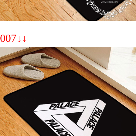
007↓↓