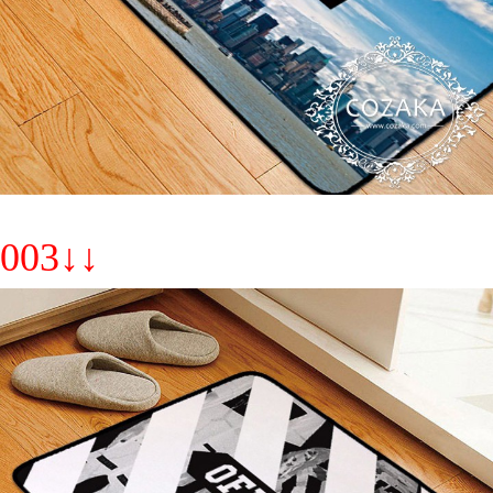
003↓↓