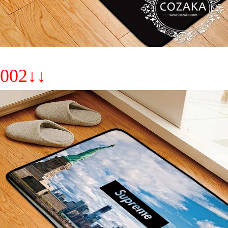
002↓↓