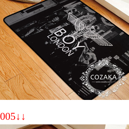
005↓↓