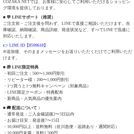
COZAKA.NETでは、お客様に安心してご利用いただけるショッピン
グ環境を提供しております。
■ 💬 LINEサポート（推奨）
ご注文前・ご注文後を問わず、LINEで直接ご相談いただけます。在
庫確認、納期確認、商品詳細、発送状況など、すべてLINEで迅速に
対応いたします。
👉 LINE ID【8599618】
※追加後、そのままメッセージをお送りいただくだけでご利用いただ
けます。
■ 🎁 LINE限定特典
・初回ご注文：500〜1,000円割引
・リピーター様：200〜1,000円割引
・1つ買うと1つ無料キャンペーン（対象商品）
・LINE限定クーポン・特典配布
・新商品・人気商品の優先案内
■ 🚚 配送について：
・通常発送：ご入金確認後2〜3日以内
・お届け目安：発送後7〜15日
・10,000円以上：送料無料（佐川急便・追跡あり・通関対応）
・10,000円未満：送料1,500円