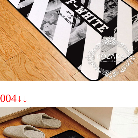
004↓↓