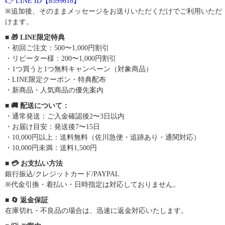
👉 LINE ID【8599618】
※追加後、そのままメッセージをお送りいただくだけでご利用いただ
けます。
■ 🎁 LINE限定特典
・初回ご注文：500〜1,000円割引
・リピーター様：200〜1,000円割引
・1つ買うと1つ無料キャンペーン（対象商品）
・LINE限定クーポン・特典配布
・新商品・人気商品の優先案内
■ 🚚 配送について：
・通常発送：ご入金確認後2〜3日以内
・お届け目安：発送後7〜15日
・10,000円以上：送料無料（佐川急便・追跡あり・通関対応）
・10,000円未満：送料1,500円
■ 💳 お支払い方法
銀行振込/クレジットカード/PAYPAL
※代金引換・着払い・日時指定は対応しておりません。
■ 🔄 返金保証
在庫切れ・不良品の場合は、迅速に返金対応いたします。