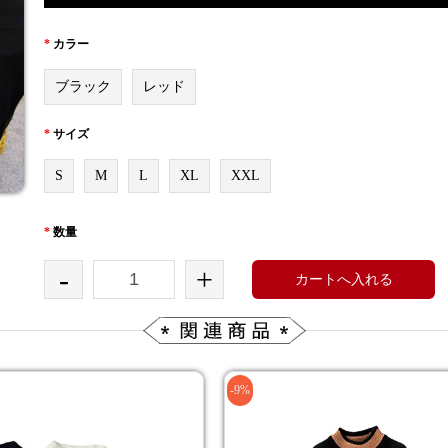
*
カラー
ブラック
レッド
*
サイズ
S
M
L
XL
XXL
*
数量
-
+
カートへ入れる
-9%