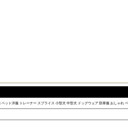
犬 猫 ペット洋服 トレーナー スプライス 小型犬 中型犬 ドッグウェア 防寒服 おしゃれ ペッ