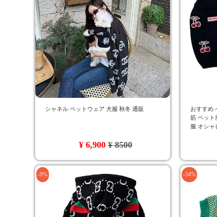
シャネル ペットウェア 犬服 秋冬 通販
おすすめ 
筋 ペット
服 オシャ
ジャス ド
¥ 6,900
¥ 8500
-9%
-34%