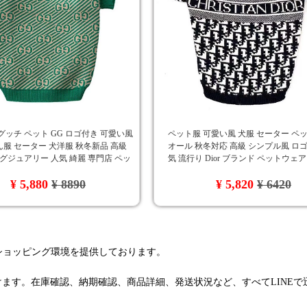
グッチ ペット GG ロゴ付き 可愛い風
ペット服 可愛い風 犬服 セーター ペ
服 セーター 犬洋服 秋冬新品 高級
オール 秋冬対応 高級 シンプル風 ロゴ
ラグジュアリー 人気 綺麗 専門店 ペッ
気 流行り Dior ブランド ペットウェ
トウェア
ド風 ワンちゃん服 オシャレ
¥ 5,880
¥ 8890
¥ 5,820
¥ 6420
るショッピング環境を提供しております。
けます。在庫確認、納期確認、商品詳細、発送状況など、すべてLINE