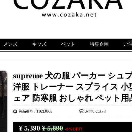
メンズ
キッズ
ペット
特集企画
ご
supreme 犬の服 パーカー シュ
洋服 トレーナー スプライス 小
ェア 防寒服 おしゃれ ペット用
商品番号：TBZL0035
お問い合わせ
¥
5,390
¥ 5,890
-8%OFF!