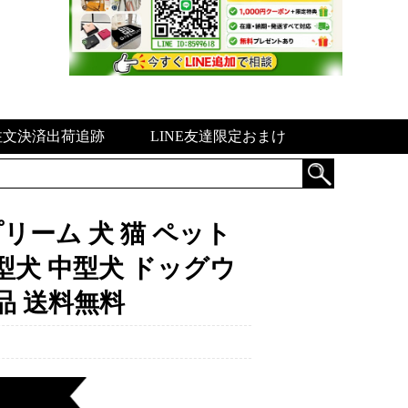
注文決済出荷追跡
LINE友達限定おまけ
プリーム 犬 猫 ペット
型犬 中型犬 ドッグウ
品 送料無料