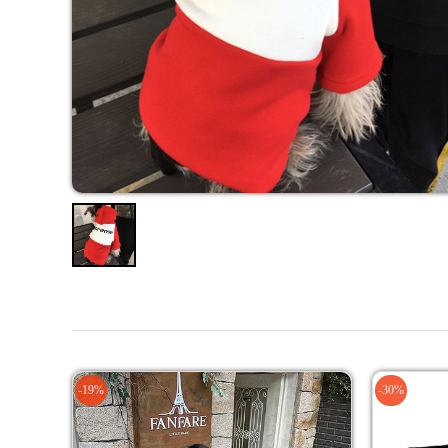
-19%
-30%