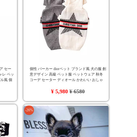
ア セー
個性 パーカー diorペット ブランド風 犬の服 創
シャレ ペッ
意デザイン 高級 ペット服 ペットウェア 秋冬
プル風 個
コーデ セーター ディオール かわいい おしゃ
れ 高品質 ドッグウェア 人気
¥ 5,980
¥ 6580
-26%