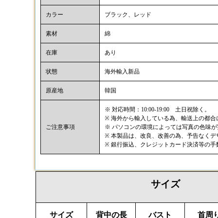
カラー
ブラック、レッド
素材
綿
在庫
あり
状態
海外輸入新品
原産地
韓国
※ 対応時間：10:00-19:00 土日祝除く。
※ 海外から輸入している為、輸送上の都
ご注意事項
※ パソコンの環境によっては写真の色味
※ 本製品は、改良、改善の為、予告なく
※ 銀行振込、クレジットカード決済等の
サイズ
サイズ
背中の長
バスト
首周