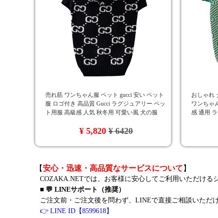
売れ筋 ワンちゃん服 ペット gucci 安い ペット
おしゃれ 
服 ロゴ付き 高品質 Gucci ラグジュアリー ペッ
ワンちゃん
ト用服 高級感 人気 秋冬用 可愛い風 犬の服
感 通用 
ト服 ペッ
¥ 5,820
¥ 6420
【
安心・迅速・高品質なサービスについて
】
COZAKA.NETでは、お客様に安心してご利用いただけ
■ 💬 LINEサポート（推奨）
ご注文前・ご注文後を問わず、LINEで直接ご相談いただ
👉 LINE ID【8599618】