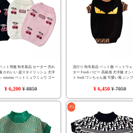
ペット用服 秋冬新品 セーター 売れ
流行り 秋冬新品 ペット服 ペットウェ
服 かわいい 超スタイリッシュ 犬洋
ター Fendi パピー 高級感 犬洋服 オ
レ miumiu ペットミュウミュウ ゴー
ト fendi ワンちゃん服 可愛い風 シン
ッグウェア 高品質 カジュアル
性
¥ 6,200
¥ 8850
¥ 6,450
¥ 7050
-9%