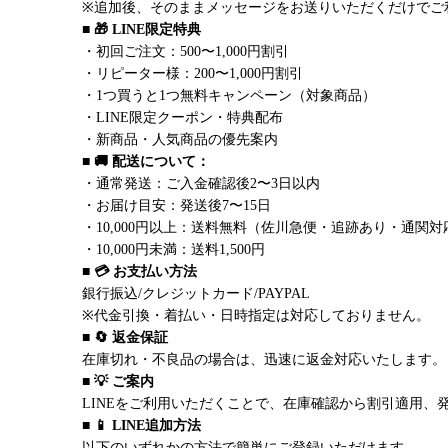
※追加後、そのままメッセージをお送りいただくだけでご
■ 🎁 LINE限定特典
・初回ご注文：500〜1,000円割引
・リピーター様：200〜1,000円割引
・1つ買うと1つ無料キャンペーン（対象商品）
・LINE限定クーポン・特典配布
・新商品・人気商品の優先案内
■ 🚚 配送について：
・通常発送：ご入金確認後2〜3日以内
・お届け目安：発送後7〜15日
・10,000円以上：送料無料（佐川急便・追跡あり・通関対
・10,000円未満：送料1,500円
■ 💳 お支払い方法
銀行振込/クレジットカード/PAYPAL
※代金引換・着払い・日時指定は対応しておりません。
■ 🔄 返金保証
在庫切れ・不良品の場合は、迅速に返金対応いたします。
■ 💡 ご案内
LINEをご利用いただくことで、在庫確認から割引適用、
■ 📱 LINE追加方法
以下のいずれかの方法で簡単にご登録いただけます。