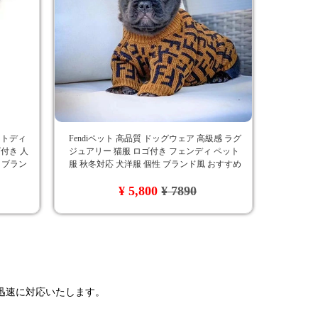
ットディ
Fendiペット 高品質 ドッグウェア 高級感 ラグ
付き 人
ジュアリー 猫服 ロゴ付き フェンディ ペット
ア ブラン
服 秋冬対応 犬洋服 個性 ブランド風 おすすめ
オシャレ かわいい ペット用服 セーター
¥ 5,800
¥ 7890
で迅速に対応いたします。