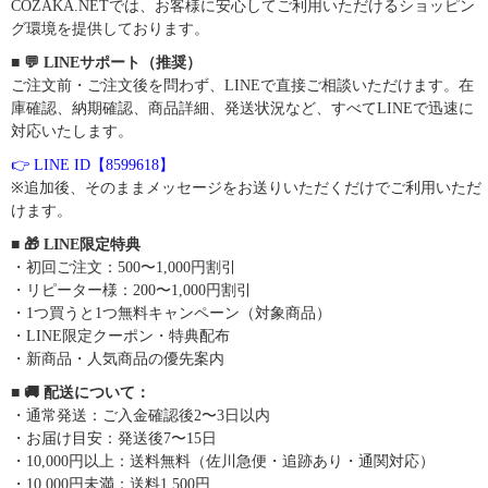
COZAKA.NETでは、お客様に安心してご利用いただけるショッピン
グ環境を提供しております。
■ 💬 LINEサポート（推奨）
ご注文前・ご注文後を問わず、LINEで直接ご相談いただけます。在
庫確認、納期確認、商品詳細、発送状況など、すべてLINEで迅速に
対応いたします。
👉 LINE ID【8599618】
※追加後、そのままメッセージをお送りいただくだけでご利用いただ
けます。
■ 🎁 LINE限定特典
・初回ご注文：500〜1,000円割引
・リピーター様：200〜1,000円割引
・1つ買うと1つ無料キャンペーン（対象商品）
・LINE限定クーポン・特典配布
・新商品・人気商品の優先案内
■ 🚚 配送について：
・通常発送：ご入金確認後2〜3日以内
・お届け目安：発送後7〜15日
・10,000円以上：送料無料（佐川急便・追跡あり・通関対応）
・10,000円未満：送料1,500円