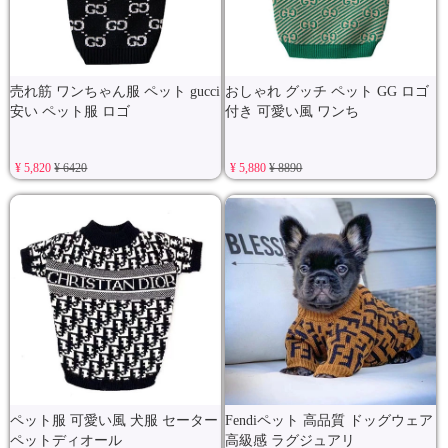
売れ筋 ワンちゃん服 ペット gucci
おしゃれ グッチ ペット GG ロゴ
安い ペット服 ロゴ
付き 可愛い風 ワンち
¥ 5,820
¥ 6420
¥ 5,880
¥ 8890
ペット服 可愛い風 犬服 セーター
Fendiペット 高品質 ドッグウェア
ペットディオール
高級感 ラグジュアリ