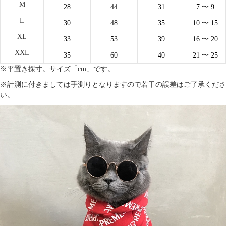
M
28
44
31
7
〜 9
L
30
48
35
10
〜 15
XL
33
53
39
16
〜 20
XXL
35
60
40
21
〜 25
※平置き採寸。サイズ「cm」です。
※計測に付きましては手測りとなりますので若干の誤差はご了承くださ
い。