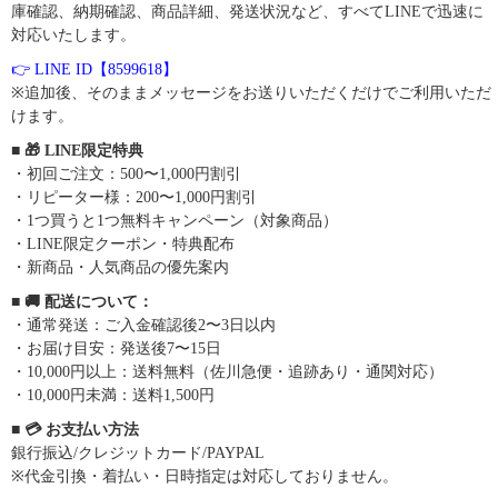
庫確認、納期確認、商品詳細、発送状況など、すべてLINEで迅速に
対応いたします。
👉 LINE ID【8599618】
※追加後、そのままメッセージをお送りいただくだけでご利用いただ
けます。
■ 🎁 LINE限定特典
・初回ご注文：500〜1,000円割引
・リピーター様：200〜1,000円割引
・1つ買うと1つ無料キャンペーン（対象商品）
・LINE限定クーポン・特典配布
・新商品・人気商品の優先案内
■ 🚚 配送について：
・通常発送：ご入金確認後2〜3日以内
・お届け目安：発送後7〜15日
・10,000円以上：送料無料（佐川急便・追跡あり・通関対応）
・10,000円未満：送料1,500円
■ 💳 お支払い方法
銀行振込/クレジットカード/PAYPAL
※代金引換・着払い・日時指定は対応しておりません。