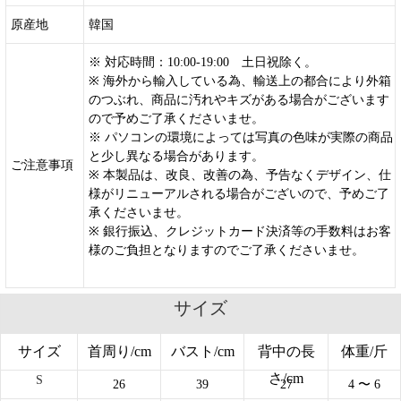
原産地
韓国
※ 対応時間：10:00-19:00 土日祝除く。
※ 海外から輸入している為、輸送上の都合により外箱
のつぶれ、商品に汚れやキズがある場合がございます
ので予めご了承くださいませ。
※ パソコンの環境によっては写真の色味が実際の商品
と少し異なる場合があります。
ご注意事項
※ 本製品は、改良、改善の為、予告なくデザイン、仕
様がリニューアルされる場合がございので、予めご了
承くださいませ。
※ 銀行振込、クレジットカード決済等の手数料はお客
様のご負担となりますのでご了承くださいませ。
サイズ
サイズ
首周り/cm
バスト/cm
背中の長
体重/斤
さ/cm
S
26
39
27
4 〜 6