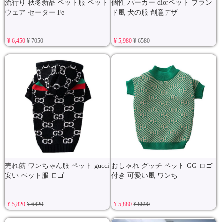
流行り 秋冬新品 ペット服 ペット
個性 パーカー diorペット ブラン
ウェア セーター Fe
ド風 犬の服 創意デザ
¥ 6,450
¥ 7050
¥ 5,980
¥ 6580
売れ筋 ワンちゃん服 ペット gucci
おしゃれ グッチ ペット GG ロゴ
安い ペット服 ロゴ
付き 可愛い風 ワンち
¥ 5,820
¥ 6420
¥ 5,880
¥ 8890