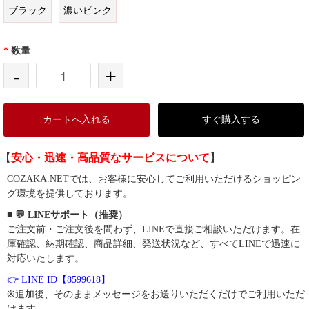
ブラック
濃いピンク
*
数量
-
+
カートへ入れる
すぐ購入する
【
安心・迅速・高品質なサービスについて
】
COZAKA.NETでは、お客様に安心してご利用いただけるショッピン
グ環境を提供しております。
■ 💬 LINEサポート（推奨）
ご注文前・ご注文後を問わず、LINEで直接ご相談いただけます。在
庫確認、納期確認、商品詳細、発送状況など、すべてLINEで迅速に
対応いたします。
👉 LINE ID【8599618】
※追加後、そのままメッセージをお送りいただくだけでご利用いただ
けます。