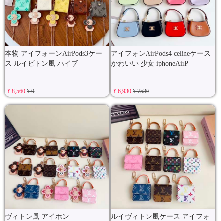
本物 アイフォーンAirPods3ケー
アイフォンAirPods4 celineケース
ス ルイビトン風 ハイブ
かわいい 少女 iphoneAirP
¥ 8,560
¥ 0
¥ 6,930
¥ 7530
ヴィトン風 アイホン
ルイヴィトン風ケース アイフォ