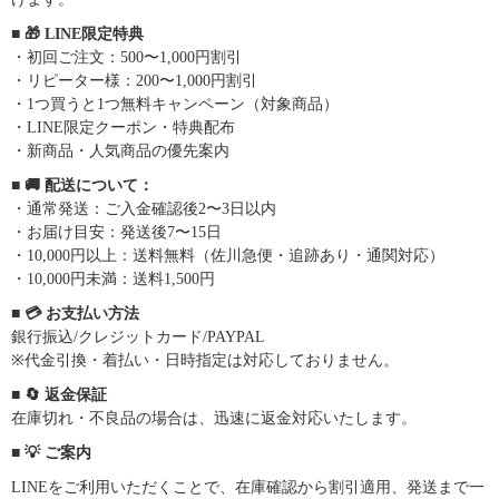
■ 🎁 LINE限定特典
・初回ご注文：500〜1,000円割引
・リピーター様：200〜1,000円割引
・1つ買うと1つ無料キャンペーン（対象商品）
・LINE限定クーポン・特典配布
・新商品・人気商品の優先案内
■ 🚚 配送について：
・通常発送：ご入金確認後2〜3日以内
・お届け目安：発送後7〜15日
・10,000円以上：送料無料（佐川急便・追跡あり・通関対応）
・10,000円未満：送料1,500円
■ 💳 お支払い方法
銀行振込/クレジットカード/PAYPAL
※代金引換・着払い・日時指定は対応しておりません。
■ 🔄 返金保証
在庫切れ・不良品の場合は、迅速に返金対応いたします。
■ 💡 ご案内
LINEをご利用いただくことで、在庫確認から割引適用、発送まで一