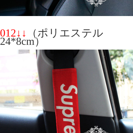
012↓↓
（ポリエステル
24*8cm）