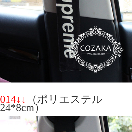
014↓↓
（ポリエステル
24*8cm）