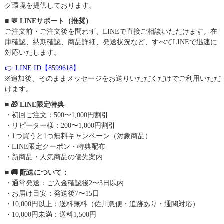
グ環境を提供しております。
■ 💬 LINEサポート（推奨）
ご注文前・ご注文後を問わず、LINEで直接ご相談いただけます。在
庫確認、納期確認、商品詳細、発送状況など、すべてLINEで迅速に
対応いたします。
👉 LINE ID【8599618】
※追加後、そのままメッセージをお送りいただくだけでご利用いただ
けます。
■ 🎁 LINE限定特典
・初回ご注文：500〜1,000円割引
・リピーター様：200〜1,000円割引
・1つ買うと1つ無料キャンペーン（対象商品）
・LINE限定クーポン・特典配布
・新商品・人気商品の優先案内
■ 🚚 配送について：
・通常発送：ご入金確認後2〜3日以内
・お届け目安：発送後7〜15日
・10,000円以上：送料無料（佐川急便・追跡あり・通関対応）
・10,000円未満：送料1,500円