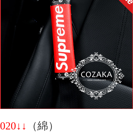
020↓↓
（綿）