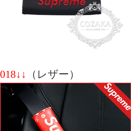
018↓↓
（レザー）