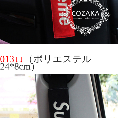
013↓↓
（ポリエステル
24*8cm）