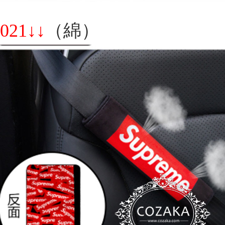
021↓↓
（綿）