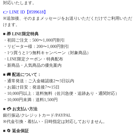
対応いたします。
👉 LINE ID【8599618】
※追加後、そのままメッセージをお送りいただくだけでご利用いただ
けます。
■ 🎁 LINE限定特典
・初回ご注文：500〜1,000円割引
・リピーター様：200〜1,000円割引
・1つ買うと1つ無料キャンペーン（対象商品）
・LINE限定クーポン・特典配布
・新商品・人気商品の優先案内
■ 🚚 配送について：
・通常発送：ご入金確認後2〜3日以内
・お届け目安：発送後7〜15日
・10,000円以上：送料無料（佐川急便・追跡あり・通関対応）
・10,000円未満：送料1,500円
■ 💳 お支払い方法
銀行振込/クレジットカード/PAYPAL
※代金引換・着払い・日時指定は対応しておりません。
■ 🔄 返金保証