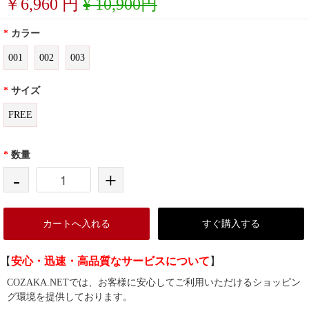
￥
6,960
円
¥ 10,900円
*
カラー
001
002
003
*
サイズ
FREE
*
数量
-
+
カートへ入れる
すぐ購入する
【
安心・迅速・高品質なサービスについて
】
COZAKA.NETでは、お客様に安心してご利用いただけるショッピン
グ環境を提供しております。