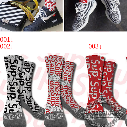
001↓
002↓ 003↓