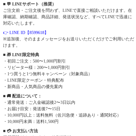
■ 💬 LINEサポート（推奨）
ご注文前・ご注文後を問わず、LINEで直接ご相談いただけます。在
庫確認、納期確認、商品詳細、発送状況など、すべてLINEで迅速に
対応いたします。
👉 LINE ID【8599618】
※追加後、そのままメッセージをお送りいただくだけでご利用いただ
けます。
■ 🎁 LINE限定特典
・初回ご注文：500〜1,000円割引
・リピーター様：200〜1,000円割引
・1つ買うと1つ無料キャンペーン（対象商品）
・LINE限定クーポン・特典配布
・新商品・人気商品の優先案内
■ 🚚 配送について：
・通常発送：ご入金確認後2〜3日以内
・お届け目安：発送後7〜15日
・10,000円以上：送料無料（佐川急便・追跡あり・通関対応）
・10,000円未満：送料1,500円
■ 💳 お支払い方法