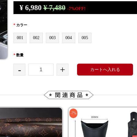
¥
6,980
¥ 7,480
-7%OFF!
*
カラー
001
002
003
004
005
*
数量
-
+
カートへ入れる
-7%