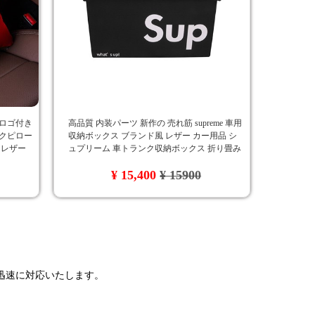
 ロゴ付き
高品質 内装パーツ 新作の 売れ筋 supreme 車用
ックピロー
収納ボックス ブランド風 レザー カー用品 シ
 レザー
ュプリーム 車トランク収納ボックス 折り畳み
式 大容量
¥ 15,400
¥ 15900
で迅速に対応いたします。