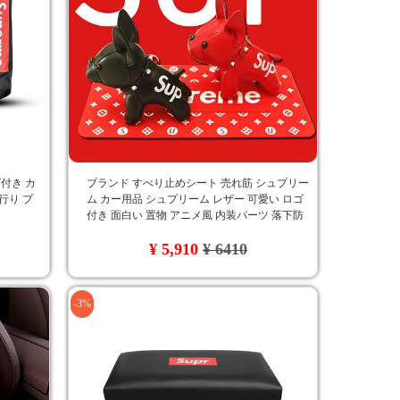
ゴ付き カ
ブランド すべり止めシート 売れ筋 シュプリー
行り プ
ム カー用品 シュプリーム レザー 可愛い ロゴ
付き 面白い 置物 アニメ風 内装パーツ 落下防
止
¥ 5,910
¥ 6410
-3%