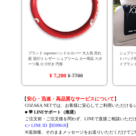
ブランド supremeハンドルカバー 大人気 売れ
シュプリーム
筋 流行り レザー シュプリーム カー用品 スポ
トバック収
ーツ風 ロゴ付き 円形
イブランド
¥ 7,200
¥ 7700
【
安心・迅速・高品質なサービスについて
】
COZAKA.NETでは、お客様に安心してご利用いただけ
■ 💬 LINEサポート（推奨）
ご注文前・ご注文後を問わず、LINEで直接ご相談いただ
👉 LINE ID【8599618】
※追加後、そのままメッセージをお送りいただくだけでご