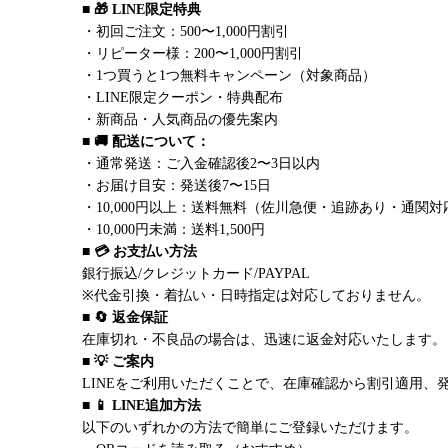
■ 🎁 LINE限定特典
・初回ご注文：500〜1,000円割引
・リピーター様：200〜1,000円割引
・1つ買うと1つ無料キャンペーン（対象商品）
・LINE限定クーポン・特典配布
・新商品・人気商品の優先案内
■ 🚚 配送について：
・通常発送：ご入金確認後2〜3日以内
・お届け目安：発送後7〜15日
・10,000円以上：送料無料（佐川急便・追跡あり・通関対
・10,000円未満：送料1,500円
■ 💳 お支払い方法
銀行振込/クレジットカード/PAYPAL
※代金引換・着払い・日時指定は対応しておりません。
■ 🔄 返金保証
在庫切れ・不良品の場合は、迅速に返金対応いたします。
■ 💡 ご案内
LINEをご利用いただくことで、在庫確認から割引適用、
■ 📱 LINE追加方法
以下のいずれかの方法で簡単にご登録いただけます。