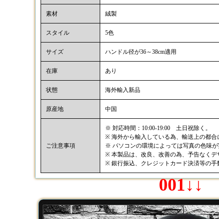
素材
絨製
スタイル
5色
サイズ
ハンドル径が36～38cm適用
在庫
あり
状態
海外輸入新品
原産地
中国
※ 対応時間：10:00-19:00 土日祝除く。
※ 海外から輸入している為、輸送上の都
ご注意事項
※ パソコンの環境によっては写真の色味
※ 本製品は、改良、改善の為、予告なく
※ 銀行振込、クレジットカード決済等の
001↓↓