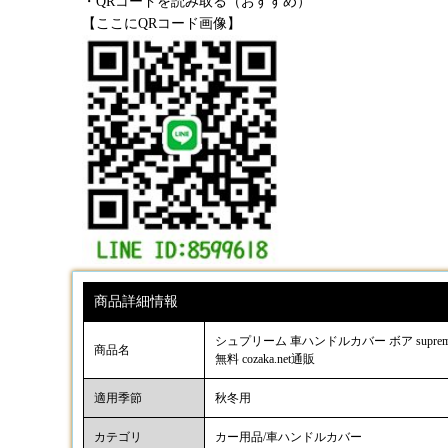
・QRコードを読み取る（おすすめ）
【ここにQRコード画像】
商品詳細情報
シュプリーム 車ハンドルカバー ボア supre
商品名
無料 cozaka.net通販
適用季節
秋冬用
カテゴリ
カー用品/車ハンドルカバー