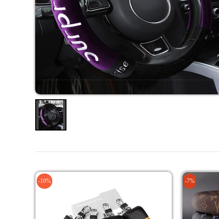
-10%
-7%