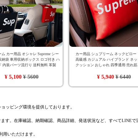
 カー用品 オシャレ Supreme シー
カー用品 シュプリーム ネックピロー
納袋 車用収納ボックス ロゴ付き ハ
高級感 カジュアル ハイブランド ネ
 内装パーツ流行り 送料無料 革製
クッション おしゃれ 四季通用 売れ筋
抱き枕 シュプリーム
¥ 5,100
¥ 5600
¥ 5,940
¥ 6440
るショッピング環境を提供しております。
けます。在庫確認、納期確認、商品詳細、発送状況など、すべてLINE
利用いただけます。