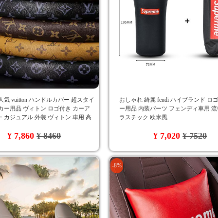
気 vuitton ハンドルカバー 超スタイ
おしゃれ 綺麗 fendi ハイブランド ロ
カー用品 ヴィトン ロゴ付き カーア
ー用品 内装パーツ フェンディ車用 流
 カジュアル 外装 ヴィトン 車用 高
ラスチック 欧米風
 自分へのプレゼント 3色
¥ 7,860
¥ 8460
¥ 7,020
¥ 7520
-8%