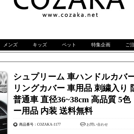
メンズ
キッズ
ペット
特集企画
ご
シュプリーム 車ハンドルカバー ボ
リングカバー 車用品 刺繍入り 
普通車 直径36~38cm 高品質 5
ー用品 内装 送料無料
商品番号：COZAKA-1177
お問い合わせ