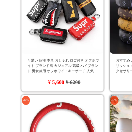
可愛い 個性 本革 おしゃれ ロゴ付き オフホワ
おすすめ 人
イト ブランド風 カジュアル 高級 ハイブラン
リッシュ 
ド 男女兼用 オフホワイトキーポーチ 人気
クセサリー
品質 LV
¥ 5,600
¥ 6200
-6%
-9%