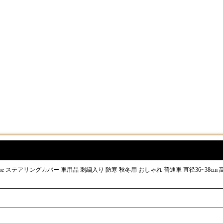
me ステアリングカバー 車用品 刺繍入り 防寒 秋冬用 おしゃれ 普通車 直径36~38cm