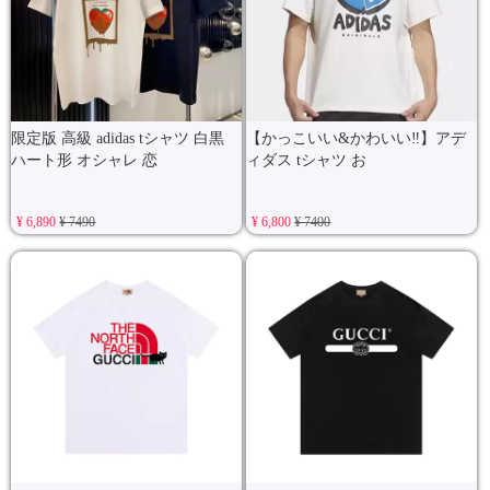
限定版 高級 adidas tシャツ 白黒
【かっこいい&かわいい‼️】アデ
ハート形 オシャレ 恋
ィダス tシャツ お
¥ 6,890
¥ 7490
¥ 6,800
¥ 7400