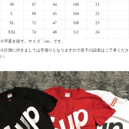
M
67
44
100
21
L
69
45
104
22
XL
72
47
108
23
XXL
74
48
112
24
※平置き採寸。サイズ「cm」です。
※計測に付きましては手測りとなりますので若干の誤差はご了承くださ
い。