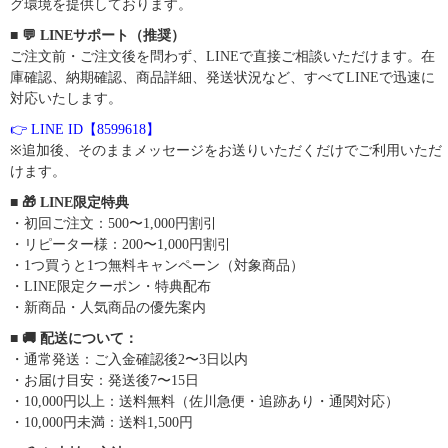
グ環境を提供しております。
■ 💬 LINEサポート（推奨）
ご注文前・ご注文後を問わず、LINEで直接ご相談いただけます。在
庫確認、納期確認、商品詳細、発送状況など、すべてLINEで迅速に
対応いたします。
👉 LINE ID【8599618】
※追加後、そのままメッセージをお送りいただくだけでご利用いただ
けます。
■ 🎁 LINE限定特典
・初回ご注文：500〜1,000円割引
・リピーター様：200〜1,000円割引
・1つ買うと1つ無料キャンペーン（対象商品）
・LINE限定クーポン・特典配布
・新商品・人気商品の優先案内
■ 🚚 配送について：
・通常発送：ご入金確認後2〜3日以内
・お届け目安：発送後7〜15日
・10,000円以上：送料無料（佐川急便・追跡あり・通関対応）
・10,000円未満：送料1,500円