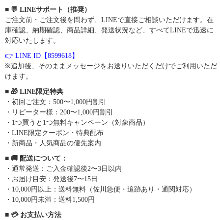
■ 💬 LINEサポート（推奨）
ご注文前・ご注文後を問わず、LINEで直接ご相談いただけます。在
庫確認、納期確認、商品詳細、発送状況など、すべてLINEで迅速に
対応いたします。
👉 LINE ID【8599618】
※追加後、そのままメッセージをお送りいただくだけでご利用いただ
けます。
■ 🎁 LINE限定特典
・初回ご注文：500〜1,000円割引
・リピーター様：200〜1,000円割引
・1つ買うと1つ無料キャンペーン（対象商品）
・LINE限定クーポン・特典配布
・新商品・人気商品の優先案内
■ 🚚 配送について：
・通常発送：ご入金確認後2〜3日以内
・お届け目安：発送後7〜15日
・10,000円以上：送料無料（佐川急便・追跡あり・通関対応）
・10,000円未満：送料1,500円
■ 💳 お支払い方法