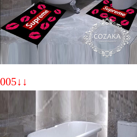
005↓↓