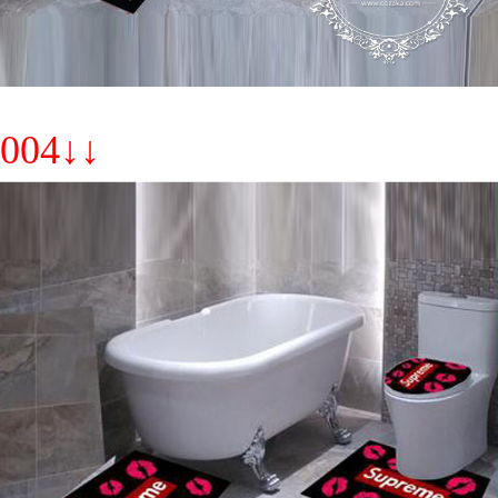
004↓↓