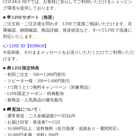
COZAKA.NETでは、お客様に安心してご利用いただけるショッピン
グ環境を提供しております。
■ 💬 LINEサポート（推奨）
ご注文前・ご注文後を問わず、LINEで直接ご相談いただけます。在
庫確認、納期確認、商品詳細、発送状況など、すべてLINEで迅速に
対応いたします。
👉 LINE ID【8599618】
※追加後、そのままメッセージをお送りいただくだけでご利用いただ
けます。
■ 🎁 LINE限定特典
・初回ご注文：500〜1,000円割引
・リピーター様：200〜1,000円割引
・1つ買うと1つ無料キャンペーン（対象商品）
・LINE限定クーポン・特典配布
・新商品・人気商品の優先案内
■ 🚚 配送について：
・通常発送：ご入金確認後2〜3日以内
・お届け目安：発送後7〜15日
・10,000円以上：送料無料（佐川急便・追跡あり・通関対応）
・10,000円未満：送料1,500円