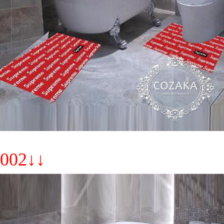
002↓↓