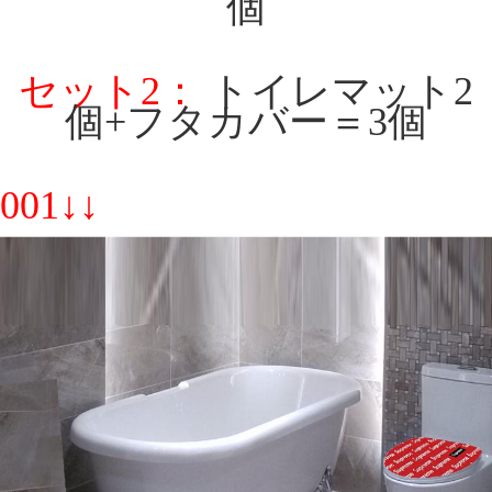
個
セット2：
トイレマット2
個+フタカバー＝3個
001↓↓