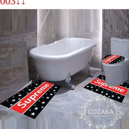
003↓↓