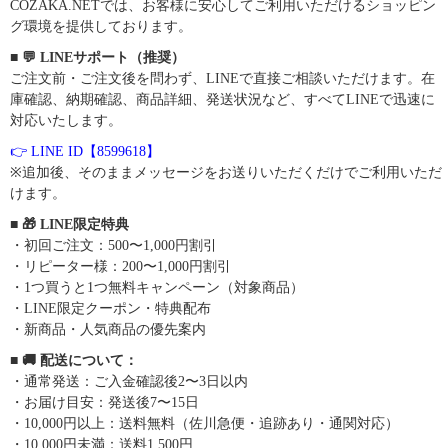
COZAKA.NETでは、お客様に安心してご利用いただけるショッピン
グ環境を提供しております。
■ 💬 LINEサポート（推奨）
ご注文前・ご注文後を問わず、LINEで直接ご相談いただけます。在
庫確認、納期確認、商品詳細、発送状況など、すべてLINEで迅速に
対応いたします。
👉 LINE ID【8599618】
※追加後、そのままメッセージをお送りいただくだけでご利用いただ
けます。
■ 🎁 LINE限定特典
・初回ご注文：500〜1,000円割引
・リピーター様：200〜1,000円割引
・1つ買うと1つ無料キャンペーン（対象商品）
・LINE限定クーポン・特典配布
・新商品・人気商品の優先案内
■ 🚚 配送について：
・通常発送：ご入金確認後2〜3日以内
・お届け目安：発送後7〜15日
・10,000円以上：送料無料（佐川急便・追跡あり・通関対応）
・10,000円未満：送料1,500円