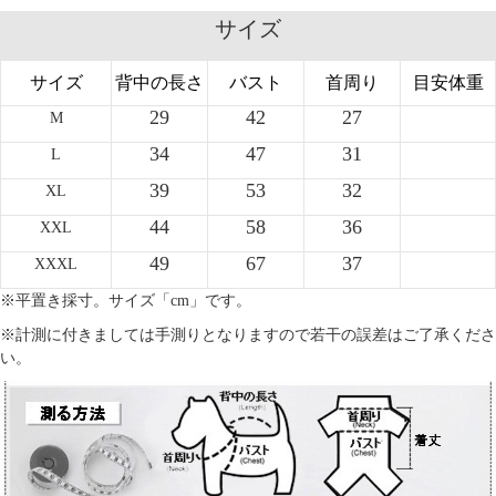
サイズ
サイズ
背中の長さ
バスト
首周り
目安体重
29
42
27
M
34
47
31
L
39
53
32
XL
44
58
36
XXL
49
67
37
XXXL
※平置き採寸。サイズ「cm」です。
※計測に付きましては手測りとなりますので若干の誤差はご了承くださ
い。