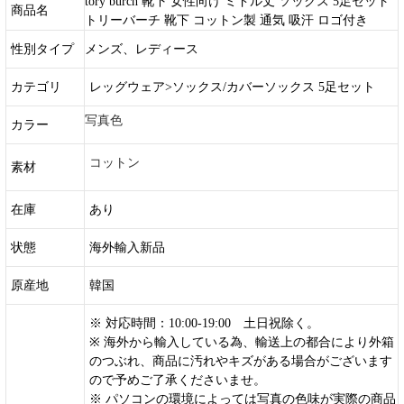
tory burch 靴下 女性向け ミドル丈 ソックス 5足セット
商品名
トリーバーチ 靴下 コットン製 通気 吸汗 ロゴ付き
性別タイプ
メンズ、レディース
カテゴリ
レッグウェア>ソックス/カバーソックス 5足セット
写真色
カラー
コットン
素材
在庫
あり
状態
海外輸入新品
原産地
韓国
※ 対応時間：10:00-19:00 土日祝除く。
※ 海外から輸入している為、輸送上の都合により外箱
のつぶれ、商品に汚れやキズがある場合がございます
ので予めご了承くださいませ。
※ パソコンの環境によっては写真の色味が実際の商品