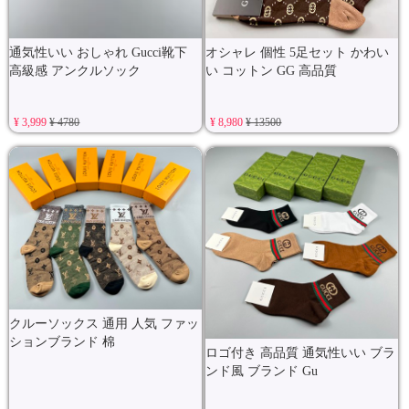
通気性いい おしゃれ Gucci靴下
オシャレ 個性 5足セット かわい
高級感 アンクルソック
い コットン GG 高品質
¥ 3,999
¥ 4780
¥ 8,980
¥ 13500
クルーソックス 通用 人気 ファッ
ションブランド 棉
ロゴ付き 高品質 通気性いい ブラ
ンド風 ブランド Gu