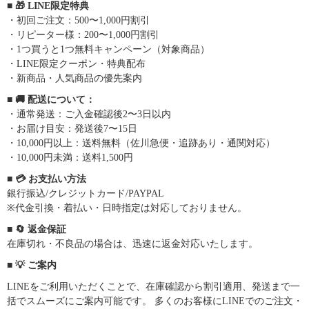
■ 🎁 LINE限定特典
・初回ご注文：500〜1,000円割引
・リピーター様：200〜1,000円割引
・1つ買うと1つ無料キャンペーン（対象商品）
・LINE限定クーポン・特典配布
・新商品・人気商品の優先案内
■ 🚚 配送について：
・通常発送：ご入金確認後2〜3日以内
・お届け目安：発送後7〜15日
・10,000円以上：送料無料（佐川急便・追跡あり・通関対応）
・10,000円未満：送料1,500円
■ 💳 お支払い方法
銀行振込/クレジットカード/PAYPAL
※代金引換・着払い・日時指定は対応しておりません。
■ 🔄 返金保証
在庫切れ・不良品の場合は、迅速に返金対応いたします。
■ 💡 ご案内
LINEをご利用いただくことで、在庫確認から割引適用、発送まで一
括でスムーズにご案内可能です。 多くのお客様にLINEでのご注文・