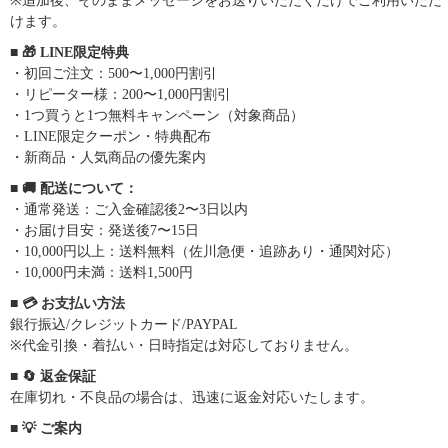
※追加後、そのままメッセージをお送りいただくだけでご利用いただ
けます。
■ 🎁 LINE限定特典
・初回ご注文：500〜1,000円割引
・リピーター様：200〜1,000円割引
・1つ買うと1つ無料キャンペーン（対象商品）
・LINE限定クーポン・特典配布
・新商品・人気商品の優先案内
■ 🚚 配送について：
・通常発送：ご入金確認後2〜3日以内
・お届け目安：発送後7〜15日
・10,000円以上：送料無料（佐川急便・追跡あり・通関対応）
・10,000円未満：送料1,500円
■ 💳 お支払い方法
銀行振込/クレジットカード/PAYPAL
※代金引換・着払い・日時指定は対応しておりません。
■ 🔄 返金保証
在庫切れ・不良品の場合は、迅速に返金対応いたします。
■ 💡 ご案内