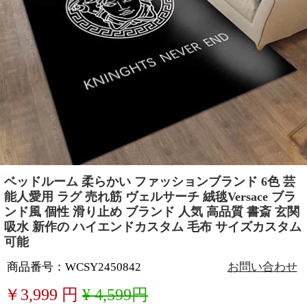
ベッドルーム 柔らかい ファッションブランド 6色 芸
能人愛用 ラグ 売れ筋 ヴェルサーチ 絨毯Versace ブラ
ンド風 個性 滑り止め ブランド 人気 高品質 書斎 玄関
吸水 新作の ハイエンドカスタム 毛布 サイズカスタム
可能
商品番号：WCSY2450842
お問い合わせ
￥
3,999
円
¥ 4,599円