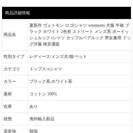
商品詳細情報
夏新作 ヴェトモン ロゴtシャツ vetements 犬服 半袖 ブ
ラック ホワイト 2色有 ストリート メンズ系 ボーイッ
商品名
シュルック tシャツ カップルペアルック 男女兼用 ドッ
グ洋服 格安通販
性別タイプ
レディース/メンズ犬/猫/ペット
カテゴリ
トップス>tシャツ
カラー
ブラック系,ホワイト系
素材
コットン 100%
在庫
あり
状態
海外輸入新品
原産地
韓国