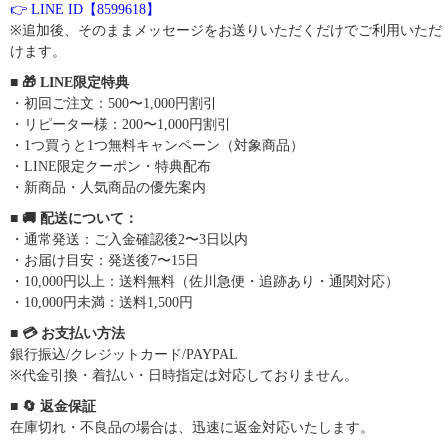
👉 LINE ID【8599618】
※追加後、そのままメッセージをお送りいただくだけでご利用いただ
けます。
■ 🎁 LINE限定特典
・初回ご注文：500〜1,000円割引
・リピーター様：200〜1,000円割引
・1つ買うと1つ無料キャンペーン（対象商品）
・LINE限定クーポン・特典配布
・新商品・人気商品の優先案内
■ 🚚 配送について：
・通常発送：ご入金確認後2〜3日以内
・お届け目安：発送後7〜15日
・10,000円以上：送料無料（佐川急便・追跡あり・通関対応）
・10,000円未満：送料1,500円
■ 💳 お支払い方法
銀行振込/クレジットカード/PAYPAL
※代金引換・着払い・日時指定は対応しておりません。
■ 🔄 返金保証
在庫切れ・不良品の場合は、迅速に返金対応いたします。