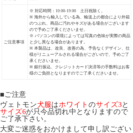
※ 対応時間：10:00-19:00 土日祝除く。
※ 海外から輸入している為、輸送上の都合により外箱
のつぶれ、商品に汚れやキズがある場合がございます
ので予めご了承くださいませ。
※ パソコンの環境によっては写真の色味が実際の商品
ご注意事項
と少し異なる場合があります。
※ 本製品は、改良、改善の為、予告なくデザイン、仕
様がリニューアルされる場合がございので、予めご了
承くださいませ。
※ 銀行振込、クレジットカード決済等の手数料はお客
様のご負担となりますのでご了承くださいませ。
■ご注意
ヴェトモン
犬服
は
ホワイト
の
サイズ3
と
サイズ6
が只今
品切れ中となりますので
ご了承下さい。
大変ご迷惑をおかけまして申し訳ござい