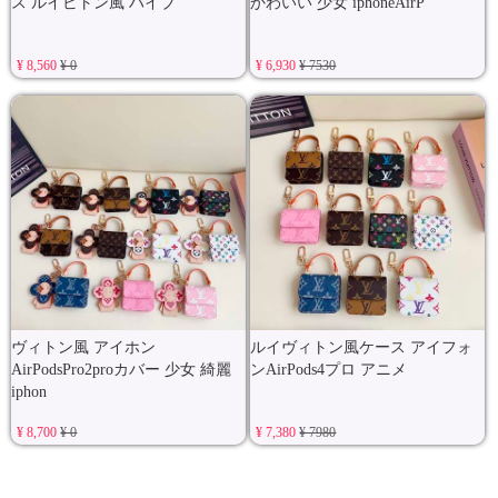
ス ルイビトン風 ハイブ
かわいい 少女 iphoneAirP
¥ 8,560
¥ 0
¥ 6,930
¥ 7530
ヴィトン風 アイホン
ルイヴィトン風ケース アイフォ
AirPodsPro2proカバー 少女 綺麗
ンAirPods4プロ アニメ
iphon
¥ 8,700
¥ 0
¥ 7,380
¥ 7980