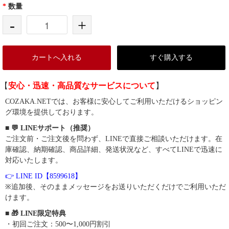
*
数量
-
+
カートへ入れる
すぐ購入する
【
安心・迅速・高品質なサービスについて
】
COZAKA.NETでは、お客様に安心してご利用いただけるショッピン
グ環境を提供しております。
■ 💬 LINEサポート（推奨）
ご注文前・ご注文後を問わず、LINEで直接ご相談いただけます。在
庫確認、納期確認、商品詳細、発送状況など、すべてLINEで迅速に
対応いたします。
👉 LINE ID【8599618】
※追加後、そのままメッセージをお送りいただくだけでご利用いただ
けます。
■ 🎁 LINE限定特典
・初回ご注文：500〜1,000円割引