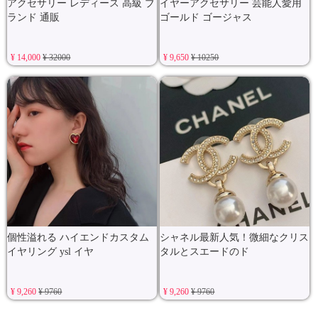
アクセサリー レディース 高級 ブ
イヤーアクセサリー 芸能人愛用
ランド 通販
ゴールド ゴージャス
¥ 14,000
¥ 32000
¥ 9,650
¥ 10250
個性溢れる ハイエンドカスタム
シャネル最新人気！微細なクリス
イヤリング ysl イヤ
タルとスエードのド
¥ 9,260
¥ 9760
¥ 9,260
¥ 9760