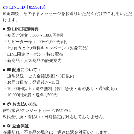
👉 LINE ID【8599618】
※追加後、そのままメッセージをお送りいただくだけでご利用いただ
けます。
■ 🎁 LINE限定特典
・初回ご注文：500〜1,000円割引
・リピーター様：200〜1,000円割引
・1つ買うと1つ無料キャンペーン（対象商品）
・LINE限定クーポン・特典配布
・新商品・人気商品の優先案内
■ 🚚 配送について：
・通常発送：ご入金確認後2〜3日以内
・お届け目安：発送後7〜15日
・10,000円以上：送料無料（佐川急便・追跡あり・通関対応）
・10,000円未満：送料1,500円
■ 💳 お支払い方法
銀行振込/クレジットカード/PAYPAL
※代金引換・着払い・日時指定は対応しておりません。
■ 🔄 返金保証
在庫切れ・不良品の場合は、迅速に返金対応いたします。