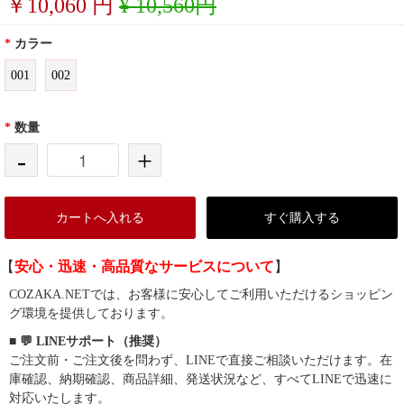
￥
10,060
円
¥ 10,560円
*
カラー
001
002
*
数量
-
+
カートへ入れる
すぐ購入する
【
安心・迅速・高品質なサービスについて
】
COZAKA.NETでは、お客様に安心してご利用いただけるショッピン
グ環境を提供しております。
■ 💬 LINEサポート（推奨）
ご注文前・ご注文後を問わず、LINEで直接ご相談いただけます。在
庫確認、納期確認、商品詳細、発送状況など、すべてLINEで迅速に
対応いたします。