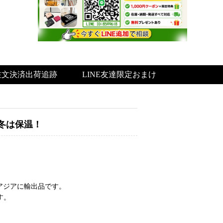
注文決済出荷追跡
LINE友達限定おまけ
く冬は保温！
アジアに輸出品です。
す。