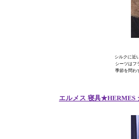
シルクに近
シーツはフ
季節を問わ
エルメス 寝具★HERMES