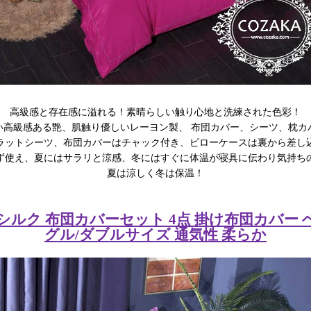
高級感と存在感に溢れる！素晴らしい触り心地と洗練された色彩！
い高級感ある艶、肌触り優しいレーヨン製、 布団カバー、シーツ、枕カ
ラットシーツ、布団カバーはチャック付き、ピローケースは裏から差し
ず使え、夏にはサラリと涼感、冬にはすぐに体温が寝具に伝わり気持ち
夏は涼しく冬は保温！
 シルク 布団カバーセット 4点 掛け布団カバー
グル/ダブルサイズ 通気性 柔らか