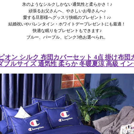
氷のようなシルクしかない通気性と柔らかさ！♪
頑張るお父さんへ、やさしいお母さんへ♪
愛する旦那様へグッスリ快眠のプレゼント！♪♪
結婚祝いやバレンタイン・ホワイトデープレゼントにも最適！
快適な眠りをプレゼントもできます♪
ブルー、パープル、ピンク3色お選べられ。
ンピオン シルク 布団カバーセット 4点 掛け布
ダブルサイズ 通気性 柔らか 冬暖夏涼 高級 イ