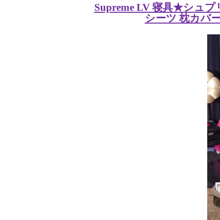
Supreme LV 寝具★
シーツ 枕カバー