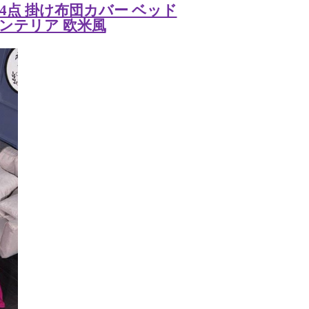
 4点 掛け布団カバー ベッド
インテリア 欧米風