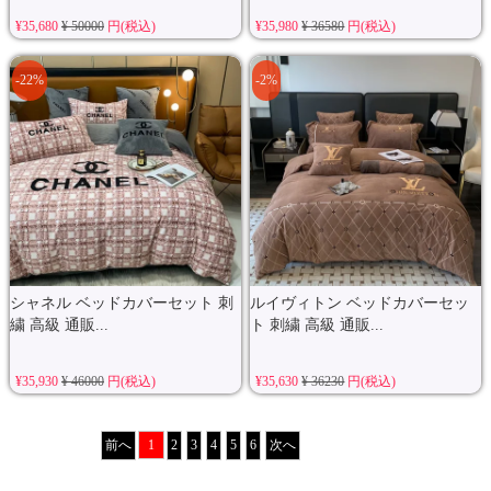
¥35,680
¥ 50000
円(税込)
¥35,980
¥ 36580
円(税込)
-22%
-2%
シャネル ベッドカバーセット 刺
ルイヴィトン ベッドカバーセッ
繍 高級 通販...
ト 刺繍 高級 通販...
¥35,930
¥ 46000
円(税込)
¥35,630
¥ 36230
円(税込)
前へ
1
2
3
4
5
6
次へ