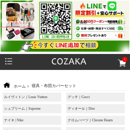
デフォルト
人気順
新着順
価格順
0
寝具・布団カバーセット
ホーム
>
ルイヴィトン｜Louis Vuitton
グッチ｜Gucci
シュプリーム｜Supreme
ディオール｜Dior
ナイキ | Nike
クロムハーツ｜Chrome Hearts