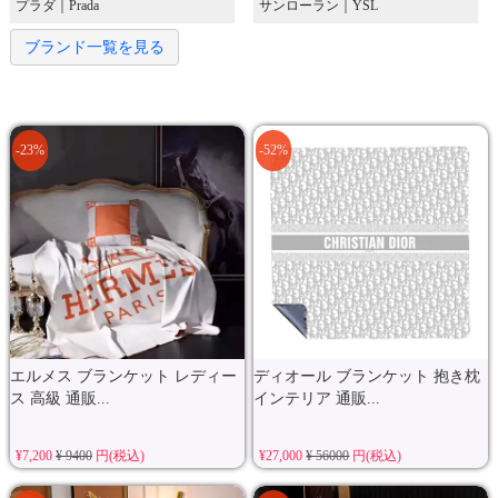
プラダ｜Prada
サンローラン｜YSL
ブランド一覧を見る
-23%
-52%
エルメス ブランケット レディー
ディオール ブランケット 抱き枕
ス 高級 通販...
インテリア 通販...
¥7,200
¥ 9400
円(税込)
¥27,000
¥ 56000
円(税込)