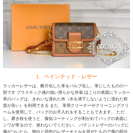
1、ペインテッド・レザー
ラッカーレザーは、断片化した革をパルプ化し、革にしたものの一
部です プラスチック感の強い滑らかな外装 ほこりの表面にラッカー
革のバッグは、きれいな濡れた布（水を滴下しないように濡れた程
度が良い）を利用できる また、革用クリーナーやクリーニングクリ
ームを使用して、バッグのお手入れをすることもできます。 ただ
し、磨き粉を使うと、擬似コーティングが剥がれてバッグの表面に
シワが寄るので、使わないでください。 パテント
レザーのバッグ
に
傷がついたら、卵白と同色のレザーオイルを混ぜたもので傷の部分