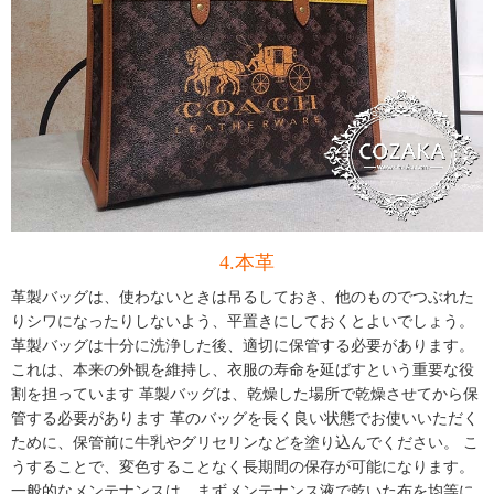
4.本革
革製バッグ
は、使わないときは吊るしておき、他のものでつぶれた
りシワになったりしないよう、平置きにしておくとよいでしょう。
革製バッグは十分に洗浄した後、適切に保管する必要があります。
これは、本来の外観を維持し、衣服の寿命を延ばすという重要な役
割を担っています 革製バッグは、乾燥した場所で乾燥させてから保
管する必要があります 革のバッグを長く良い状態でお使いいただく
ために、保管前に牛乳やグリセリンなどを塗り込んでください。 こ
うすることで、変色することなく長期間の保存が可能になります。
一般的なメンテナンスは、まずメンテナンス液で乾いた布を均等に