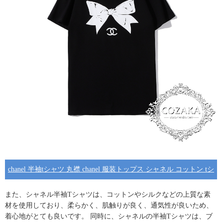
chanel 半袖tシャツ 丸襟 chanel 服装トップス シャネル コットン tシ
ャツ bowknot 蝶结び ロゴプリント ブラック ホワイト ゆったり
また、
シャネル半袖Tシャツ
は、コットンやシルクなどの上質な素
材を使用しており、柔らかく、肌触りが良く、通気性が良いため、
着心地がとても良いです。 同時に、シャネルの半袖Tシャツは、
ブ