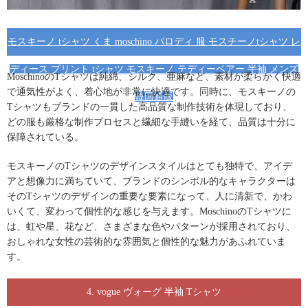
モスキーノ tシャツ くま moschino パロディ 服 モスチーノtシャツ レ
ディース プリント tシャツ モスキーノ テディーベアー 半袖 メンズ
MoschinoのTシャツは純綿、シルク、亜麻など、素材が柔らかく快適
で通気性がよく、着心地が非常に快適です。同時に、
モスキーノの
韓国通販
Tシャツ
もブランドの一貫した高品質な制作技術を体現しており、
どの服も厳格な制作プロセスと繊細な手縫いを経て、品質は十分に
保障されている。
モスキーノのTシャツ
のデザインスタイルはとても独特で、アイデ
アと想像力に満ちていて、ブランドのシンボル的なキャラクターは
そのTシャツのデザインの重要な要素になって、人に清新で、かわ
いくて、変わって個性的な感じを与えます。
MoschinoのTシャツ
に
は、虹や星、花など、さまざまな色やパターンが採用されており、
おしゃれな女性の芸術的な雰囲気と個性的な魅力があふれていま
す。
4. vogue ヴォーグ 半袖 Tシャツ