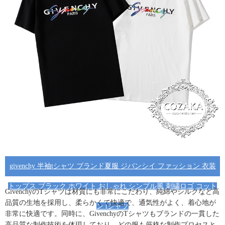
givenchy 半袖tシャツ ブランド夏服 ジバンシイ ファッション 衣装
トップス ブラック ホワイト おしゃれ シンプル風 刺繍ロゴ コット
GivenchyのTシャツは材質にも非常にこだわり、純綿やシルクなど高
品質の生地を採用し、柔らかくて快適で、通気性がよく、着心地が
ン tシャツ
非常に快適です。同時に、GivenchyのTシャツも
ブランド
の一貫した
高品質な制作技術を体現しており、どの服も厳格な制作プロセスと