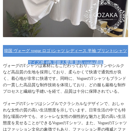
韓国 ヴォーグ vogue ロゴ tシャツ レディース 半袖 プリントtシャツ
サイズ感 4色 芸能人愛用 新品 cozaka通販
ヴォーグのTシャツ
は素材にもこだわっており、コットンやシルク
など高品質の生地を採用しており、柔らかくて快適で通気性が良
く、着心地が非常に快適です。同時に、
VogueのTシャツ
もブランド
の一貫した高品質な制作技術を体現しており、どの服も厳格な制作
プロセスと繊細な手縫いを経て、品質は十分に保障されている。
ヴォーグのTシャツ
はシンプルでクラシカルなデザインで、おしゃ
れな女性の質の高い生活態度を示しています。日常生活の中でも特
別な場面の中でも、
オシャレな女性
の個性的な魅力と質の高い生活
態度を見せることができるVogueのTシャツ。また、VogueのTシャツ
はファッション文化の象徴でもあり、
ファッション
界の権威とファ