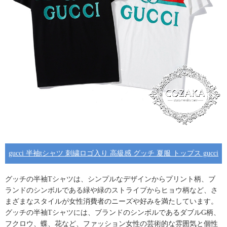
gucci 半袖tシャツ 刺繍ロゴ入り 高級感 グッチ 夏服 トップス gucci
英字ロゴ プリントtシャツ ブラック ホワイト ggマーク tシャツ シン
グッチの半袖Tシャツ
は、シンプルなデザインからプリント柄、ブ
ランドのシンボルである緑や緑のストライプからヒョウ柄など、さ
プル風
まざまなスタイルが女性消費者のニーズや好みを満たしています。
グッチの半袖Tシャツ
には、ブランドのシンボルであるダブルG柄、
フクロウ、蝶、花など、ファッション女性の芸術的な雰囲気と個性