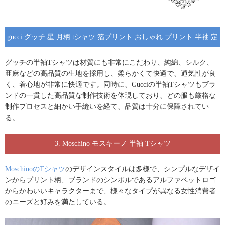
gucci グッチ 星 月柄 tシャツ 箔プリント おしゃれ プリント 半袖 定
番 tシャツ ブラック ホワイト ラウンドネック 柔らかい 透けない
グッチの半袖Tシャツ
は材質にも非常にこだわり、純綿、シルク、
亜麻などの高品質の生地を採用し、柔らかくて快適で、通気性が良
く、着心地が非常に快適です。同時に、
Gucciの半袖Tシャツ
もブラ
ンドの一貫した高品質な制作技術を体現しており、どの服も厳格な
制作プロセスと細かい手縫いを経て、品質は十分に保障されてい
る。
3. Moschino モスキーノ 半袖 Tシャツ
MoschinoのTシャツ
のデザインスタイルは多様で、シンプルなデザイ
ンからプリント柄、ブランドのシンボルであるアルファベットロゴ
からかわいいキャラクターまで、様々なタイプが異なる女性消費者
のニーズと好みを満たしている。