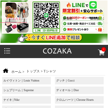
デフォルト
人気順
新着順
価格順
0
トップス
>
Tシャツ
ホーム
>
ルイヴィトン｜Louis Vuitton
グッチ｜Gucci
シュプリーム｜Supreme
ディオール｜Dior
ナイキ | Nike
クロムハーツ｜Chrome Hearts