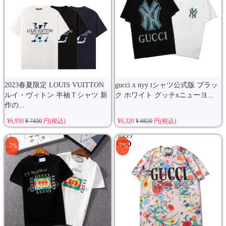
2023春夏限定 LOUIS VUITTON
gucci x nyy tシャツ公式版 ブラッ
ルイ・ヴィトン 半袖Ｔシャツ 新
ク ホワイト グッチxニューヨ...
作の...
¥6,950
¥ 7450
円(税込)
¥6,320
¥ 6820
円(税込)
-7%
-7%