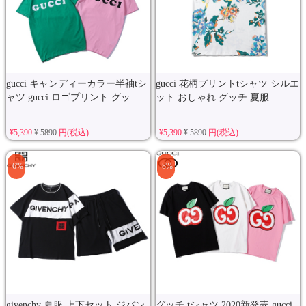
gucci キャンディーカラー半袖tシ
gucci 花柄プリントtシャツ シルエ
ャツ gucci ロゴプリント グッ...
ット おしゃれ グッチ 夏服...
¥5,390
¥ 5890
円(税込)
¥5,390
¥ 5890
円(税込)
-6%
-8%
givenchy 夏服 上下セット ジバン
グッチ tシャツ 2020新発売 gucci