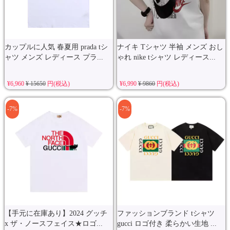
カップルに人気 春夏用 prada tシ
ナイキ Tシャツ 半袖 メンズ おし
ャツ メンズ レディース プラ...
ゃれ nike tシャツ レディース...
¥6,960
¥ 15650
円(税込)
¥6,990
¥ 9860
円(税込)
-7%
-7%
【手元に在庫あり】2024 グッチ
ファッションブランド tシャツ
x ザ・ノースフェイス★ロゴ...
gucci ロゴ付き 柔らかい生地 ...