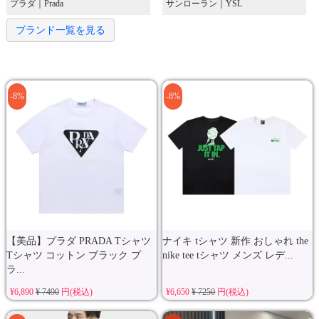
プラダ｜Prada
サンローラン｜YSL
ブランド一覧を見る
-8%
-8%
【美品】プラダ PRADA Tシャツ
ナイキ tシャツ 新作 おしゃれ the
Tシャツ コットン ブラック プ
nike tee tシャツ メンズ レデ...
ラ...
¥6,890
¥ 7490
円(税込)
¥6,650
¥ 7250
円(税込)