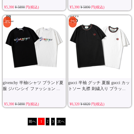
¥5,390
¥ 5890
円(税込)
¥5,390
¥ 5890
円(税込)
-8%
-7%
givenchy 半袖tシャツ ブランド夏
gucci 半袖 グッチ 夏服 gucci カッ
服 ジバンシイ ファッション ...
トソー 丸襟 刺繍入り ブラッ...
¥5,390
¥ 5890
円(税込)
¥6,320
¥ 6820
円(税込)
前へ
1
2
3
次へ