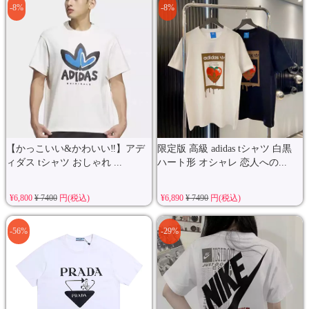
-8%
-8%
【かっこいい&かわいい‼️】アデ
限定版 高級 adidas tシャツ 白黒
ィダス tシャツ おしゃれ ...
ハート形 オシャレ 恋人への...
¥6,800
¥ 7400
円(税込)
¥6,890
¥ 7490
円(税込)
-56%
-29%