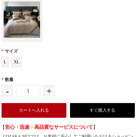
*
サイズ
L
XL
*
数量
-
+
カートへ入れる
すぐ購入する
【
安心・迅速・高品質なサービスについて
】
COZAKA.NETでは、お客様に安心してご利用いただけるショッピン