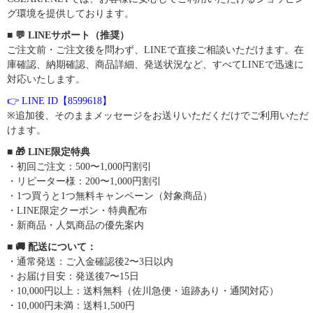
グ環境を提供しております。
■ 💬 LINEサポート（推奨）
ご注文前・ご注文後を問わず、LINEで直接ご相談いただけます。在
庫確認、納期確認、商品詳細、発送状況など、すべてLINEで迅速に
対応いたします。
👉 LINE ID【8599618】
※追加後、そのままメッセージをお送りいただくだけでご利用いただ
けます。
■ 🎁 LINE限定特典
・初回ご注文：500〜1,000円割引
・リピーター様：200〜1,000円割引
・1つ買うと1つ無料キャンペーン（対象商品）
・LINE限定クーポン・特典配布
・新商品・人気商品の優先案内
■ 🚚 配送について：
・通常発送：ご入金確認後2〜3日以内
・お届け目安：発送後7〜15日
・10,000円以上：送料無料（佐川急便・追跡あり・通関対応）
・10,000円未満：送料1,500円