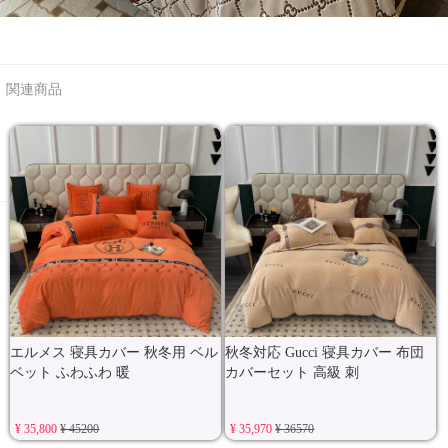
関連商品
エルメス 寝具カバー 秋冬用 ベル
秋冬対応 Gucci 寝具カバー 布団
ベット ふわふわ 暖
カバーセット 高級 刺
¥ 35,800
¥ 45200
¥ 35,970
¥ 36570