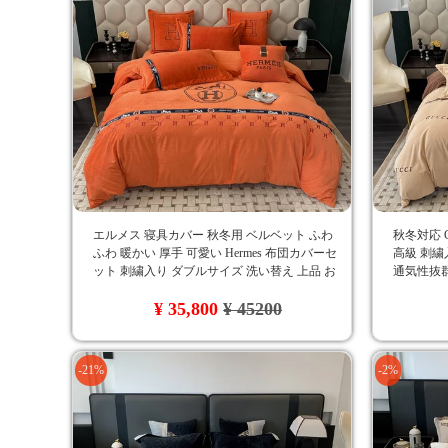
エルメス 寝具カバー 秋冬用 ベルベット ふわ
秋冬対応 
ふわ 暖かい 厚手 可愛い Hermes 布団カバーセ
高級 刺繍
ット 刺繍入り ダブルサイズ 洗い替え 上品 お
通気性抜群
しゃれ
ー おしゃ
¥ 35,800
¥ 45200
-21%
-2%