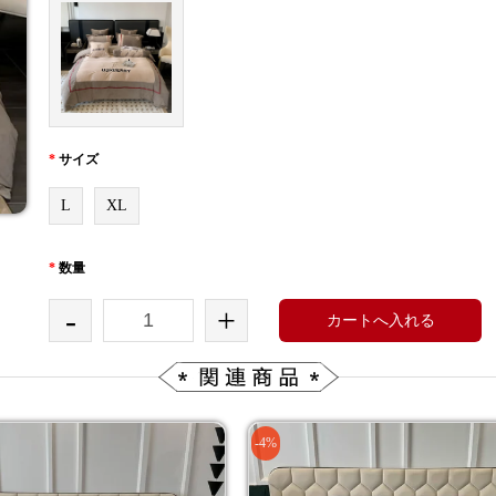
*
サイズ
L
XL
*
数量
-
+
カートへ入れる
-4%