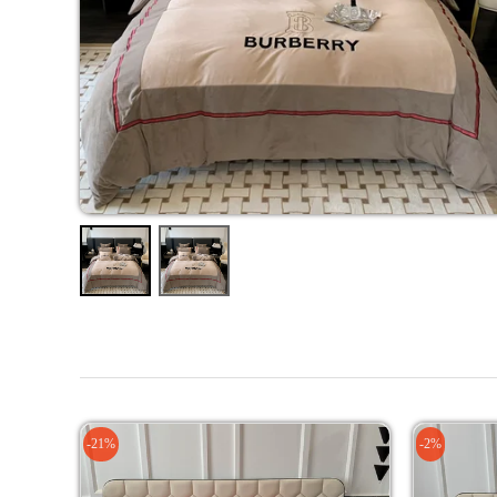
-21%
-2%