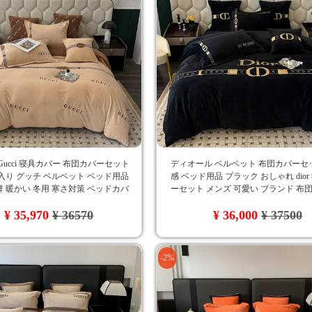
Gucci 寝具カバー 布団カバーセット
ディオール ベルベット 布団カバーセ
入り グッチ ベルベット ベッド用品
感 ベッド用品 ブラック おしゃれ dio
 暖かい 冬用 寒さ対策 ベッドカバ
ーセット メンズ 可愛い ブランド 布
れ 洗える 保温 静電気防止 丸洗いOK
シーツカバー 枕カバー 4点セット 大
¥ 35,970
¥ 36570
¥ 36,000
¥ 37500
り 洗濯可 秋冬対応
-2%