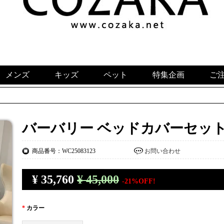
メンズ
キッズ
ペット
特集企画
ご
バーバリー ベッドカバーセット 
商品番号：WC25083123
お問い合わせ
¥
35,760
¥ 45,000
-21%OFF!
*
カラー