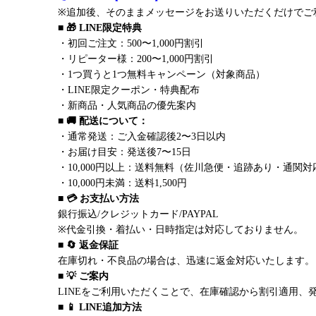
※追加後、そのままメッセージをお送りいただくだけでご
■ 🎁 LINE限定特典
・初回ご注文：500〜1,000円割引
・リピーター様：200〜1,000円割引
・1つ買うと1つ無料キャンペーン（対象商品）
・LINE限定クーポン・特典配布
・新商品・人気商品の優先案内
■ 🚚 配送について：
・通常発送：ご入金確認後2〜3日以内
・お届け目安：発送後7〜15日
・10,000円以上：送料無料（佐川急便・追跡あり・通関対
・10,000円未満：送料1,500円
■ 💳 お支払い方法
銀行振込/クレジットカード/PAYPAL
※代金引換・着払い・日時指定は対応しておりません。
■ 🔄 返金保証
在庫切れ・不良品の場合は、迅速に返金対応いたします。
■ 💡 ご案内
LINEをご利用いただくことで、在庫確認から割引適用、
■ 📱 LINE追加方法