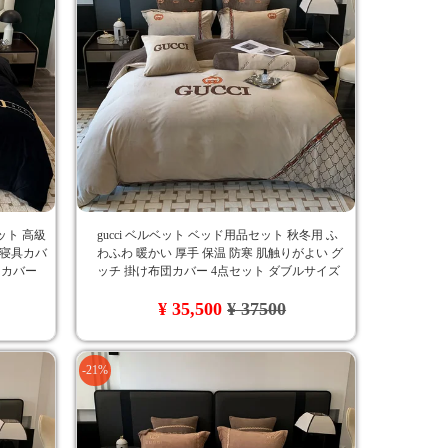
ット 高級
gucci ベルベット ベッド用品セット 秋冬用 ふ
r 寝具カバ
わふわ 暖かい 厚手 保温 防寒 肌触りがよい グ
団カバー
ッチ 掛け布団カバー 4点セット ダブルサイズ
判 刺繍入
刺繍ロゴ おしゃれ
¥ 35,500
¥ 37500
-21%