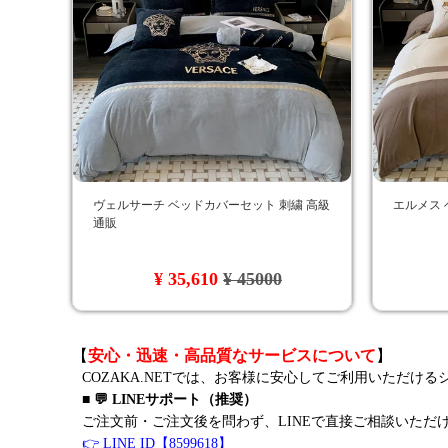
ヴェルサーチ ベッドカバーセット 刺繍 高級
エルメス 
通販
¥ 35,610
¥ 45000
【
安心・迅速・高品質なサービスについて
】
COZAKA.NETでは、お客様に安心してご利用いただけ
■ 💬 LINEサポート（推奨）
ご注文前・ご注文後を問わず、LINEで直接ご相談いただ
👉 LINE ID【8599618】