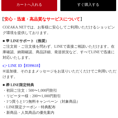
カートへ入れる
すぐ購入する
【
安心・迅速・高品質なサービスについて
】
COZAKA.NETでは、お客様に安心してご利用いただけるショッピン
グ環境を提供しております。
■ 💬 LINEサポート（推奨）
ご注文前・ご注文後を問わず、LINEで直接ご相談いただけます。在
庫確認、納期確認、商品詳細、発送状況など、すべてLINEで迅速に
対応いたします。
👉 LINE ID【8599618】
※追加後、そのままメッセージをお送りいただくだけでご利用いただ
けます。
■ 🎁 LINE限定特典
・初回ご注文：500〜1,000円割引
・リピーター様：200〜1,000円割引
・1つ買うと1つ無料キャンペーン（対象商品）
・LINE限定クーポン・特典配布
・新商品・人気商品の優先案内