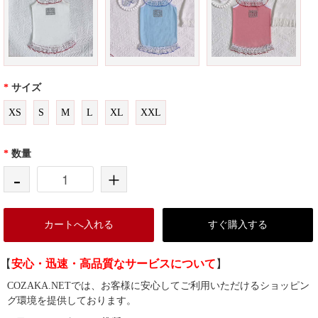
*
サイズ
XS
S
M
L
XL
XXL
*
数量
-
+
カートへ入れる
すぐ購入する
【
安心・迅速・高品質なサービスについて
】
COZAKA.NETでは、お客様に安心してご利用いただけるショッピン
グ環境を提供しております。