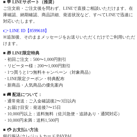
■ 💬 LINEサポート（推奨）
ご注文前・ご注文後を問わず、LINEで直接ご相談いただけます。在
庫確認、納期確認、商品詳細、発送状況など、すべてLINEで迅速に
対応いたします。
👉 LINE ID【8599618】
※追加後、そのままメッセージをお送りいただくだけでご利用いただ
けます。
■ 🎁 LINE限定特典
・初回ご注文：500〜1,000円割引
・リピーター様：200〜1,000円割引
・1つ買うと1つ無料キャンペーン（対象商品）
・LINE限定クーポン・特典配布
・新商品・人気商品の優先案内
■ 🚚 配送について：
・通常発送：ご入金確認後2〜3日以内
・お届け目安：発送後7〜15日
・10,000円以上：送料無料（佐川急便・追跡あり・通関対応）
・10,000円未満：送料1,500円
■ 💳 お支払い方法
銀行振込/クレジットカード/PAYPAL